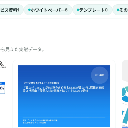
ビス資料
ホワイトペーパー
テンプレート
その
1
6
0
から見えた実態データ。