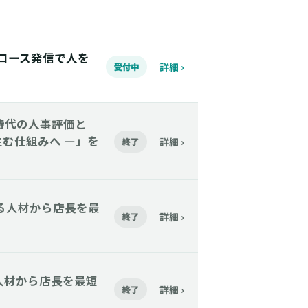
】Xグロース発信で人を
詳細 ›
受付中
「AI時代の人事評価と
む仕組みへ ―」を
詳細 ›
終了
】今いる人材から店長を最
詳細 ›
終了
今いる人材から店長を最短
詳細 ›
終了