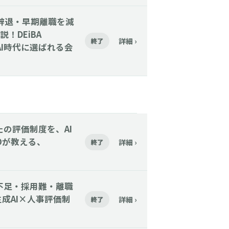
】内定辞退・早期離職を減
！DEiBA
詳細 ›
終了
AI時代に選ばれる会
あなたの評価制度を、AI
Oが教える、
詳細 ›
終了
人手不足・採用難・離職
成AI×人事評価制
詳細 ›
終了