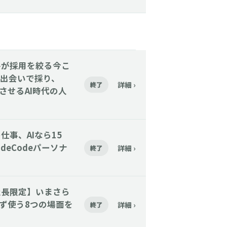
催】大手が採用を絞る今こ
出会いで採り、
詳細 ›
終了
着させるAI時代の人
その仕事、AIなら15
deCodeパーソナ
詳細 ›
終了
催】【社長限定】いまさら
まず使う8つの場面を
詳細 ›
終了