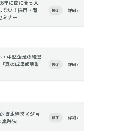
2026年に間に合う人
始しない！採用・育
詳細 ›
終了
セミナー
【中小・中堅企業の経営
「真の成果報酬制
詳細 ›
終了
】「人的資本経営×ジョ
詳細 ›
終了
の実践法