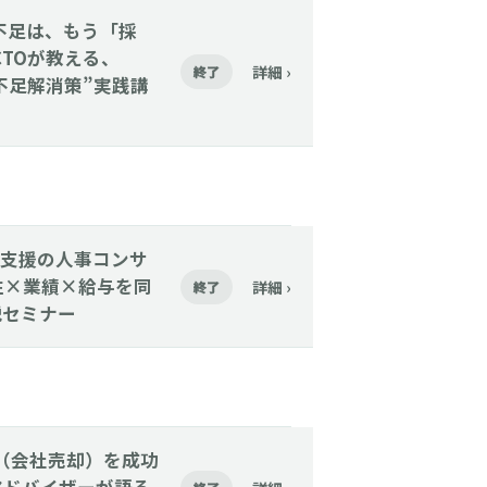
人手不足は、もう「採
CTOが教える、
詳細 ›
終了
手不足解消策”実践講
3万社支援の人事コンサ
性×業績×給与を同
詳細 ›
終了
解説セミナー
M&A（会社売却）を成功