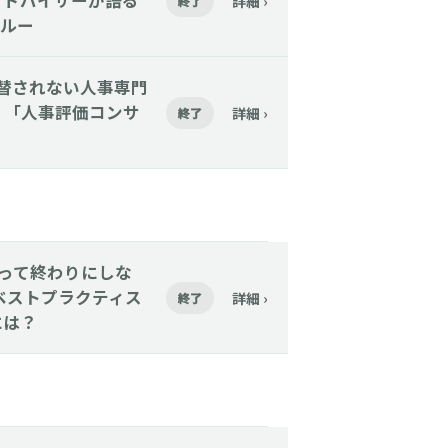
アドバイザーが語る
詳細 ›
終了
ルー
Iに代替されない人事専門
く「人事評価コンサ
詳細 ›
終了
─採って終わりにしな
ベストプラクティス
詳細 ›
終了
には？