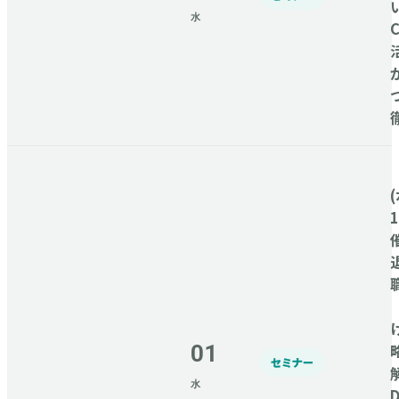
水
C
(
01
セミナー
水
D