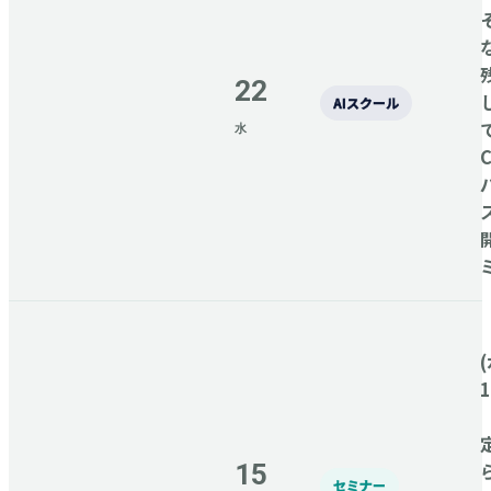
22
AIスクール
水
C
(
15
セミナー