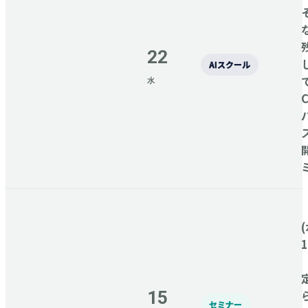
22
AIスクール
水
C
(
15
セミナー