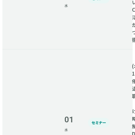
水
C
(
01
セミナー
水
D