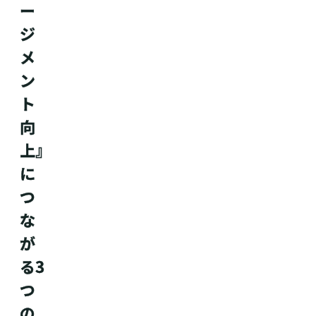
ー
ジ
メ
ン
ト
向
上』
に
つ
な
が
る3
つ
の