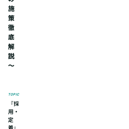
施
策
徹
底
解
説
～
TOPIC
『採
用・
定
着』