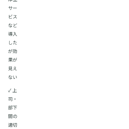
サー
ビス
など
導入
した
が効
果が
見え
ない
✓ 上
司・
部下
間の
適切