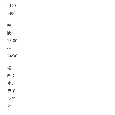
月29
日㈫
時
間：
13:00
～
14:30
場
所：
オン
ライ
ン開
催