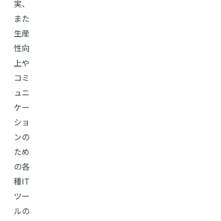
実、
また
生産
性向
上や
コミ
ュニ
ケー
ショ
ンの
ため
の各
種IT
ツー
ルの