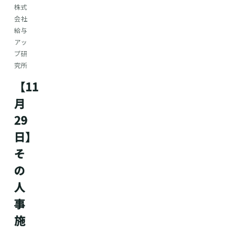
株式
会社
給与
アッ
プ研
究所
【11
月
29
日】
そ
の
人
事
施