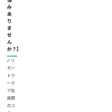
み
あ
り
ま
せ
ん
か？】
✓ リ
モー
トワ
ーク
で社
員間
のコ