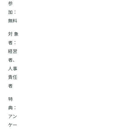
参
加：
無料
対 象
者：
経営
者、
人事
責任
者
特
典：
アン
ケー