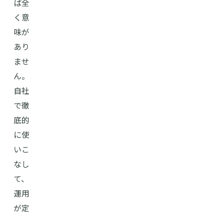
ば全
く意
味が
あり
ませ
ん。
自社
で徹
底的
に使
いこ
なし
て、
運用
が定