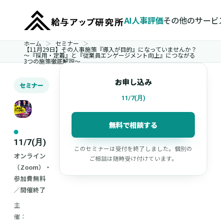
AI人事評価
その他のサービ
ホーム
セミナー
【11月29日】その人事施策『導入が目的』になっていませんか？
～『採用・定着』と『従業員エンゲージメント向上』につながる
3つの施策徹底解説～
お申し込み
セミナー
11/7(月)
無料で相談する
11/7(月)
このセミナーは受付を終了しました。個別の
オンライン
ご相談は随時受け付けています。
（Zoom）・
参加費無料
／開催終了
主
催：