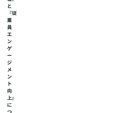
と
『従
業
員
エ
ン
ゲ
ー
ジ
メ
ン
ト
向
上』
に
つ