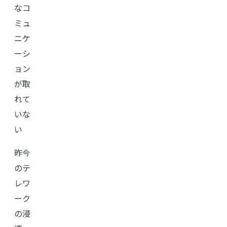
なコ
ミュ
ニケ
ーシ
ョン
が取
れて
いな
い
昨今
のテ
レワ
ーク
の浸