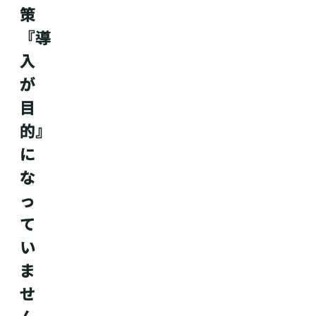
策
『導
入
が
目
的』
に
な
っ
て
い
ま
せ