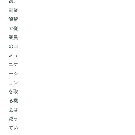
透、
副業
解禁
で従
業員
のコ
ミュ
ニケ
ーシ
ョン
を取
る機
会は
減っ
てい