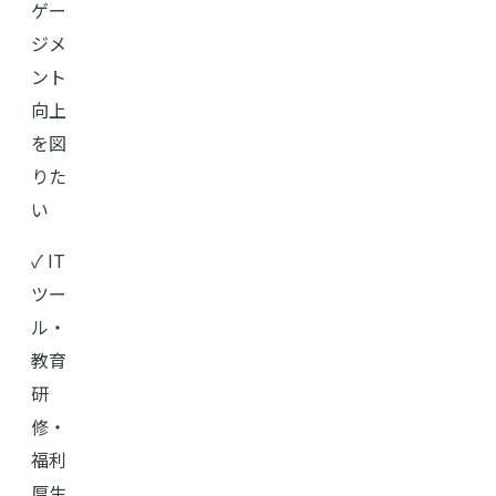
ゲー
ジメ
ント
向上
を図
りた
い
✓ IT
ツー
ル・
教育
研
修・
福利
厚生