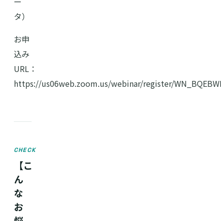
ー
タ）
お申
込み
URL：
https://us06web.zoom.us/webinar/register/WN_BQEBW
CHECK
【こ
ん
な
お
悩