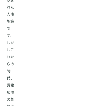
れた
人事
施策
で
す。
しか
しこ
れか
らの
時
代、
労働
環境
の劇