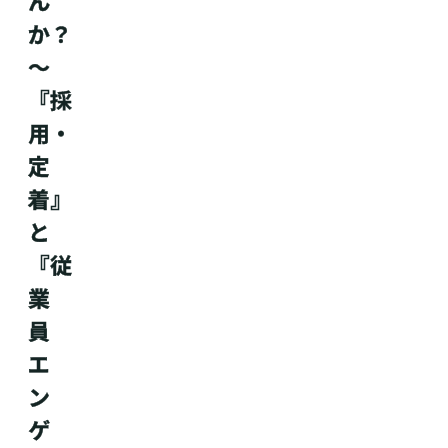
ん
か？
～
『採
用・
定
着』
と
『従
業
員
エ
ン
ゲ