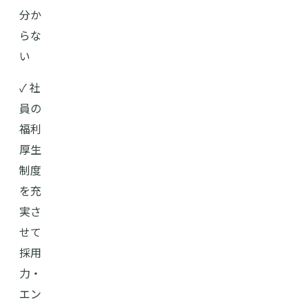
分か
らな
い
✓ 社
員の
福利
厚生
制度
を充
実さ
せて
採用
力・
エン