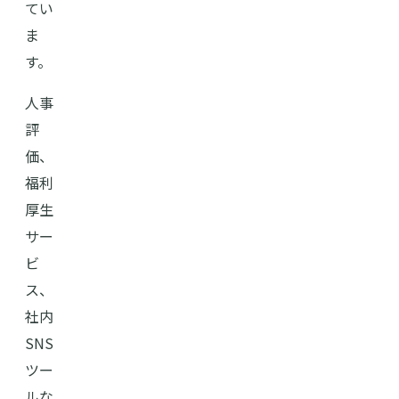
てい
ま
す。
人事
評
価、
福利
厚生
サー
ビ
ス、
社内
SNS
ツー
ルな