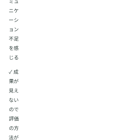
ミュ
ニケ
ーシ
ョン
不足
を感
じる
✓ 成
果が
見え
ない
ので
評価
の方
法が