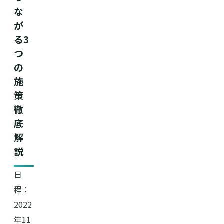
な
が
る3
つ
の
施
策
徹
底
解
説
日
程：
2022
年11