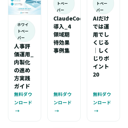
トペー
トペー
パー
パー
ClaudeCode
AIだけ
ホワイ
導入_4
では運
トペー
領域期
用でし
パー
待効果
くじる
人事評
事例集
｜しく
価運用_
じりポ
内製化
イント
の進め
20
方実践
ガイド
無料ダウ
無料ダウ
無料ダウ
ンロード
ンロード
ンロード
→
→
→