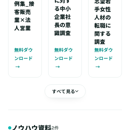
に対す
志望若
例集_接
る中小
手女性
客販売
企業社
人材の
業×法
長の意
転職に
人営業
識調査
関する
調査
無料ダウ
無料ダウ
無料ダウ
ンロード
ンロード
ンロード
→
→
→
すべて見る
ノウハウ資料
2件