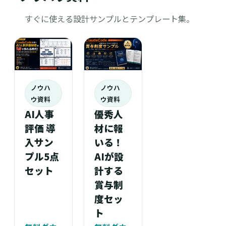
すぐに使える設計サンプルとテンプレート集。
ノウハ
ノウハ
ウ資料
ウ資料
AI人事
優秀人
評価 導
材に報
入サン
いる！
プル5点
AIが設
セット
計する
賞与制
度セッ
ト