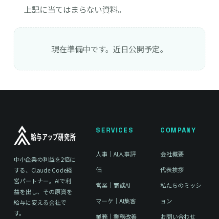
上記に当てはまらない資料。
現在準備中です。近日公開予定。
SERVICES
COMPANY
人事｜AI人事評
会社概要
中小企業の利益を2倍に
価
代表挨拶
する、Claude Code経
営パートナー。AIで利
営業｜商談AI
私たちのミッシ
益を出し、その原資を
マーケ｜AI集客
ョン
給与に変える会社で
す。
業務｜業務改善
お問い合わせ