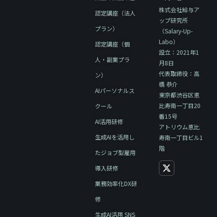
株式会社給与ア
認定講座（法人
ップ研究所
プラン）
（Salary-Up-
Labo）
認定講座（個
設立：2021年1
人・副業プラ
月8日
代表取締役：高
ン）
橋 恭介
AIパーソナルス
東京都渋谷区恵
比寿南一丁目20
クール
番15号
AI活用研修
アトリウム恵比
生成AIを活用し
寿南一丁目ビル1
階
たジョブ型雇用
導入研修
業務効率化DX研
修
生成AI活用 SNS