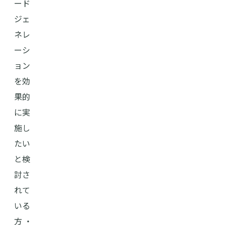
ード
ジェ
ネレ
ーシ
ョン
を効
果的
に実
施し
たい
と検
討さ
れて
いる
方 ・