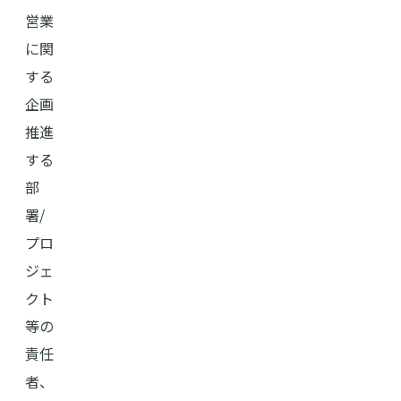
営業
に関
する
企画
推進
する
部
署/
プロ
ジェ
クト
等の
責任
者、