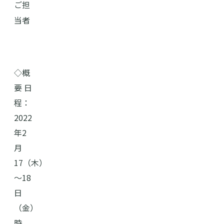
ご担
当者
◇概
要 日
程：
2022
年2
月
17（木）
～18
日
（金）
時