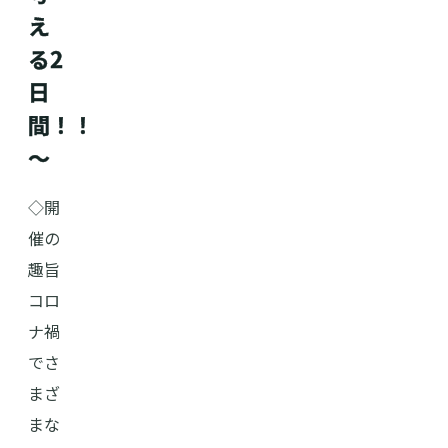
え
る2
日
間！！
～
◇開
催の
趣旨
コロ
ナ禍
でさ
まざ
まな