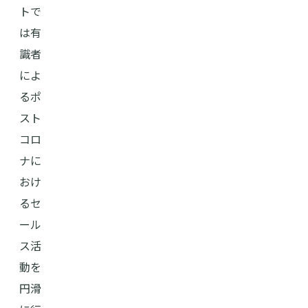
トで
は有
識者
によ
るポ
スト
コロ
ナに
おけ
るセ
ール
ス活
動を
円滑