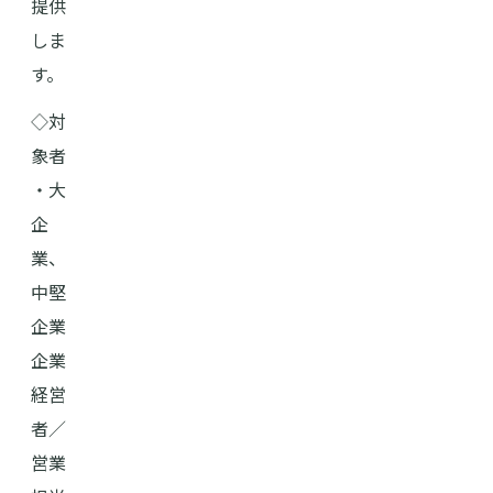
提供
しま
す。
◇対
象者
・大
企
業、
中堅
企業
企業
経営
者／
営業