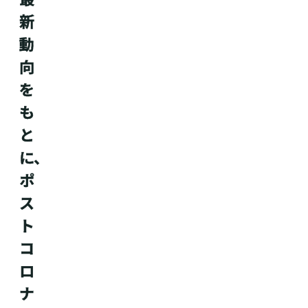
新
動
向
を
も
と
に、
ポ
ス
ト
コ
ロ
ナ