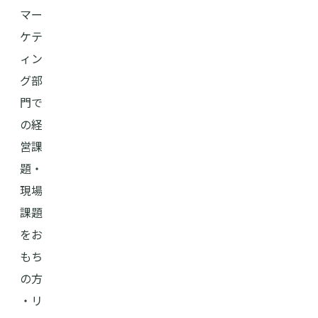
マー
ケテ
ィン
グ部
門で
の経
営課
題・
現場
課題
をお
もち
の方
・リ