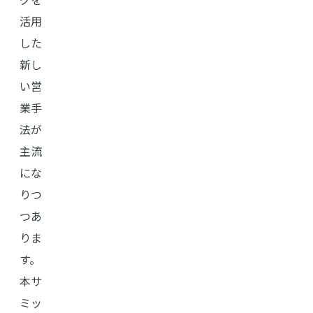
活用
した
新し
い営
業手
法が
主流
にな
りつ
つあ
りま
す。
本サ
ミッ