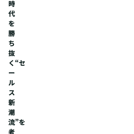
時
代
を
勝
ち
抜
く“セ
ー
ル
ス
新
潮
流”を
考