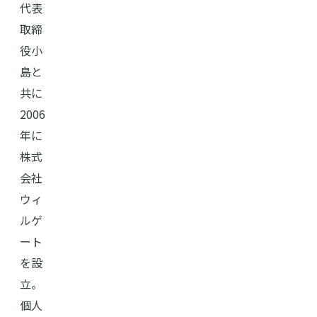
代表
取締
役小
島と
共に
2006
年に
株式
会社
ウィ
ルゲ
ート
を設
立。
個人