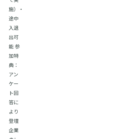
施）・
途中
入退
出可
能 参
加特
典：
アン
ケー
ト回
答に
より
登壇
企業