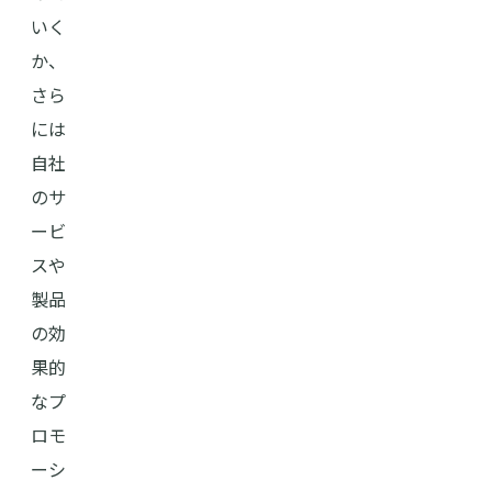
いく
か、
さら
には
自社
のサ
ービ
スや
製品
の効
果的
なプ
ロモ
ーシ