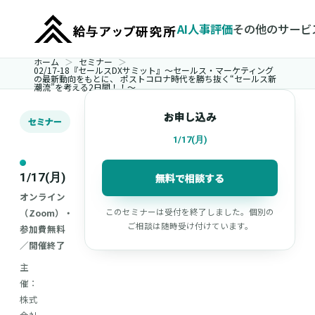
AI人事評価
その他のサービ
ホーム
セミナー
02/17-18『セールスDXサミット』～セールス・マーケティング
の最新動向をもとに、 ポストコロナ時代を勝ち抜く“セールス新
潮流”を考える2日間！！～
お申し込み
セミナー
1/17(月)
1/17(月)
無料で相談する
オンライン
（Zoom）・
このセミナーは受付を終了しました。個別の
ご相談は随時受け付けています。
参加費無料
／開催終了
主
催：
株式