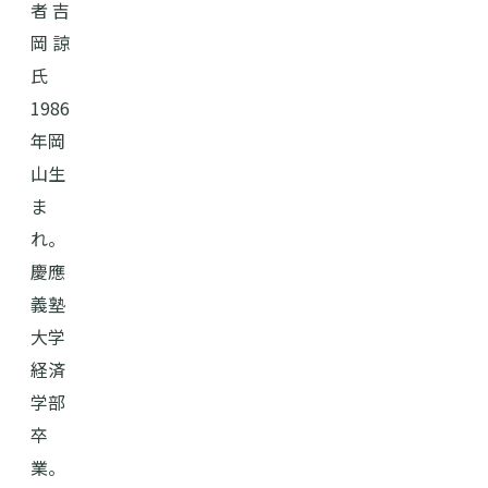
者 吉
岡 諒
氏
1986
年岡
山生
ま
れ。
慶應
義塾
大学
経済
学部
卒
業。