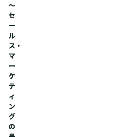
～
セ
ー
ル
ス・
マ
ー
ケ
テ
ィ
ン
グ
の
最