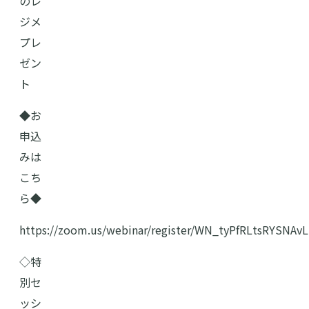
のレ
ジメ
プレ
ゼン
ト
◆お
申込
みは
こち
ら◆
https://zoom.us/webinar/register/WN_tyPfRLtsRYSNAvL
◇特
別セ
ッシ