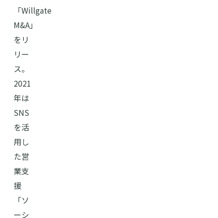
「Willgate
M&A」
をリ
リー
ス。
2021
年は
SNS
を活
用し
た営
業支
援
「ソ
ーシ