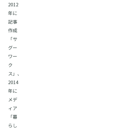
2012
年に
記事
作成
「サ
グー
ワー
ク
ス」、
2014
年に
メデ
ィア
「暮
らし