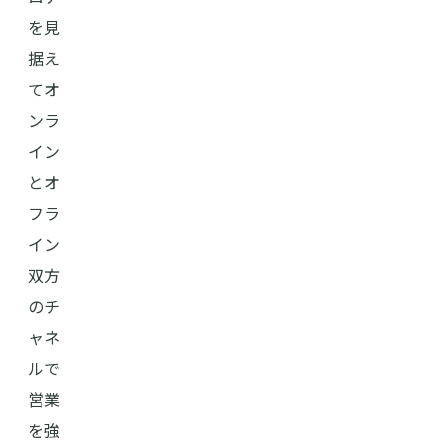
を見
据え
てオ
ンラ
イン
とオ
フラ
イン
双方
のチ
ャネ
ルで
営業
を強