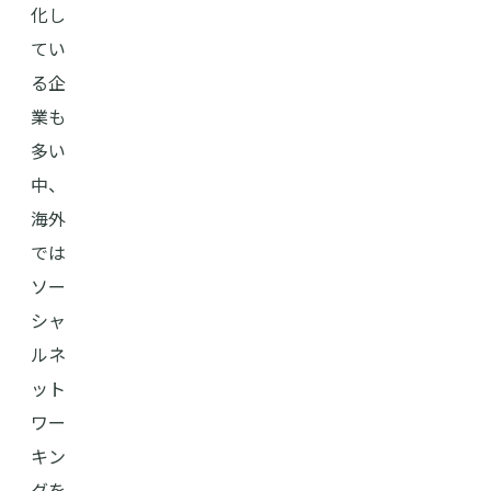
化し
てい
る企
業も
多い
中、
海外
では
ソー
シャ
ルネ
ット
ワー
キン
グを