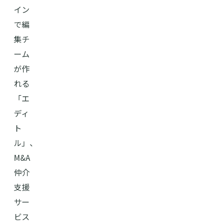
イン
で編
集チ
ーム
が作
れる
「エ
ディ
ト
ル」、
M&A
仲介
支援
サー
ビス