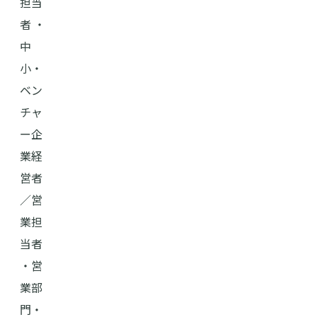
担当
者 ・
中
小・
ベン
チャ
ー企
業経
営者
／営
業担
当者
・営
業部
門・