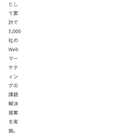
とし
て累
計で
3,000
社の
Web
マー
ケテ
ィン
グの
課題
解決
提案
を実
施。