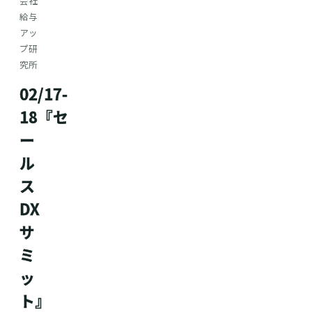
会社
給与
アッ
プ研
究所
02/17-
18『セ
ー
ル
ス
DX
サ
ミ
ッ
ト』