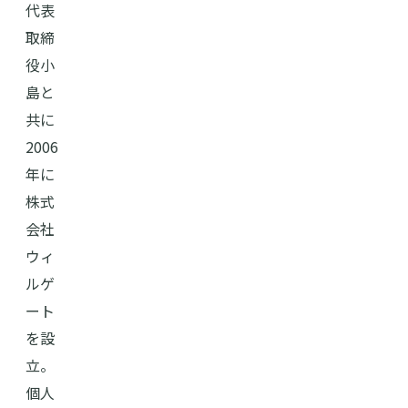
代表
取締
役小
島と
共に
2006
年に
株式
会社
ウィ
ルゲ
ート
を設
立。
個人