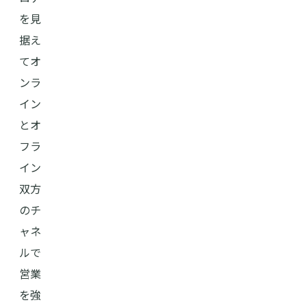
を見
据え
てオ
ンラ
イン
とオ
フラ
イン
双方
のチ
ャネ
ルで
営業
を強