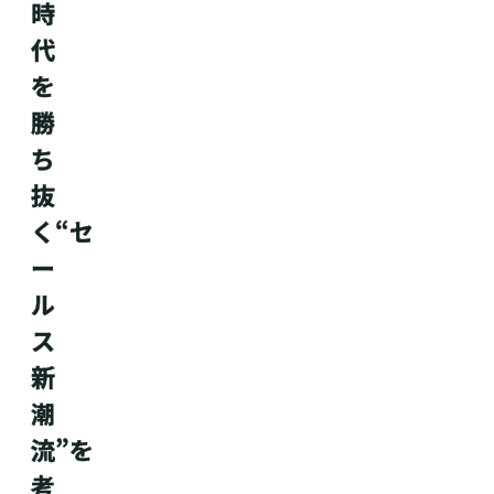
時
代
を
勝
ち
抜
く“セ
ー
ル
ス
新
潮
流”を
考