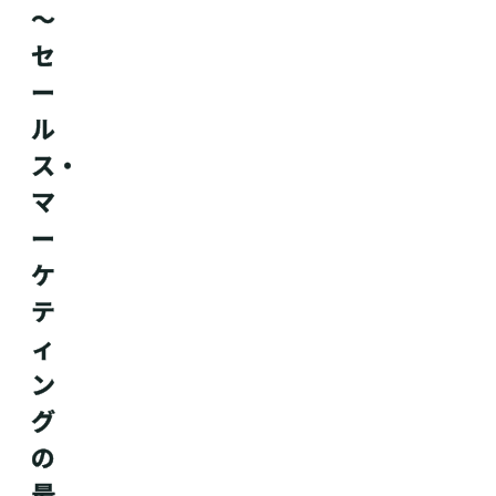
～
セ
ー
ル
ス・
マ
ー
ケ
テ
ィ
ン
グ
の
最