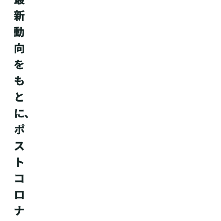
新
動
向
を
も
と
に、
ポ
ス
ト
コ
ロ
ナ