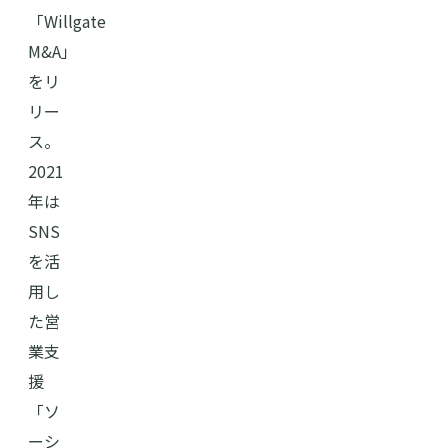
「Willgate
M&A」
をリ
リー
ス。
2021
年は
SNS
を活
用し
た営
業支
援
「ソ
ーシ