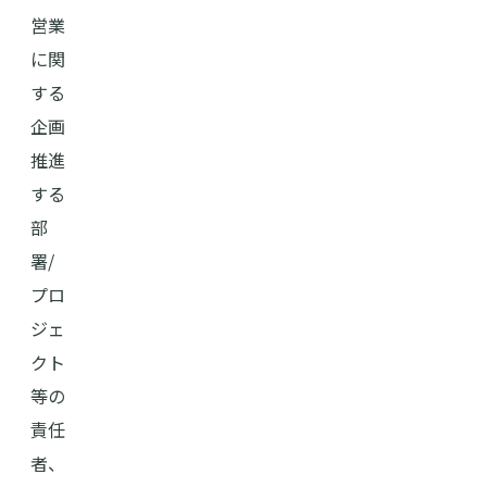
営業
に関
する
企画
推進
する
部
署/
プロ
ジェ
クト
等の
責任
者、