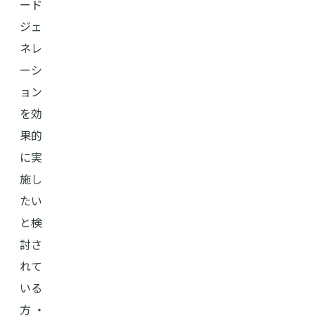
ード
ジェ
ネレ
ーシ
ョン
を効
果的
に実
施し
たい
と検
討さ
れて
いる
方 ・