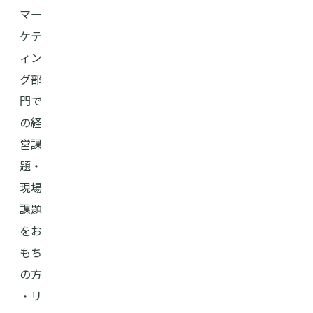
マー
ケテ
ィン
グ部
門で
の経
営課
題・
現場
課題
をお
もち
の方
・リ