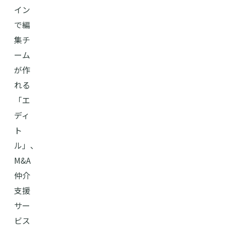
イン
で編
集チ
ーム
が作
れる
「エ
ディ
ト
ル」、
M&A
仲介
支援
サー
ビス