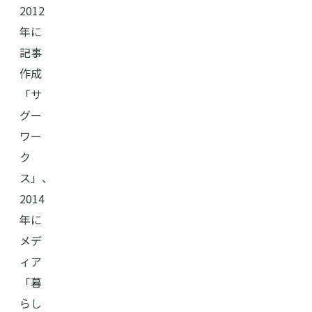
2012
年に
記事
作成
「サ
グー
ワー
ク
ス」、
2014
年に
メデ
ィア
「暮
らし