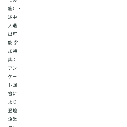
施）・
途中
入退
出可
能 参
加特
典：
アン
ケー
ト回
答に
より
登壇
企業