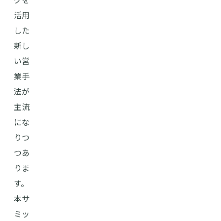
活用
した
新し
い営
業手
法が
主流
にな
りつ
つあ
りま
す。
本サ
ミッ