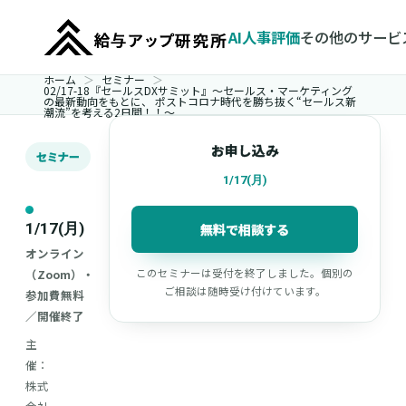
AI人事評価
その他のサービ
ホーム
セミナー
02/17-18『セールスDXサミット』～セールス・マーケティング
の最新動向をもとに、 ポストコロナ時代を勝ち抜く“セールス新
潮流”を考える2日間！！～
お申し込み
セミナー
1/17(月)
1/17(月)
無料で相談する
オンライン
（Zoom）・
このセミナーは受付を終了しました。個別の
ご相談は随時受け付けています。
参加費無料
／開催終了
主
催：
株式