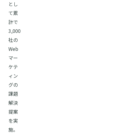
とし
て累
計で
3,000
社の
Web
マー
ケテ
ィン
グの
課題
解決
提案
を実
施。