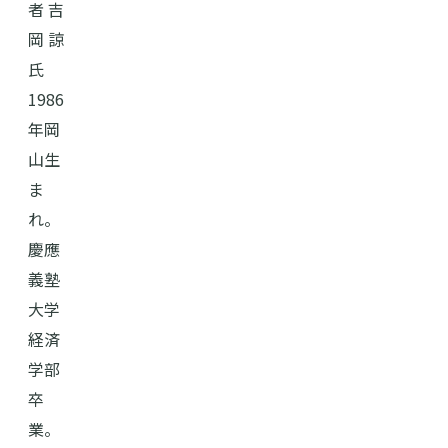
者 吉
岡 諒
氏
1986
年岡
山生
ま
れ。
慶應
義塾
大学
経済
学部
卒
業。