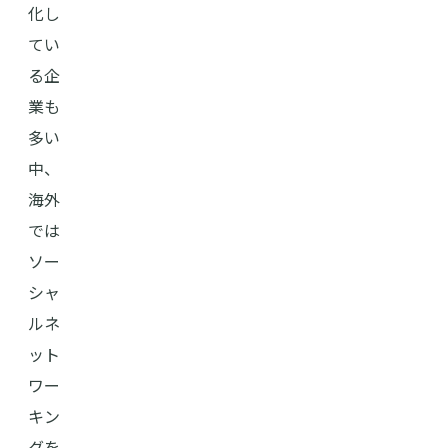
化し
てい
る企
業も
多い
中、
海外
では
ソー
シャ
ルネ
ット
ワー
キン
グを