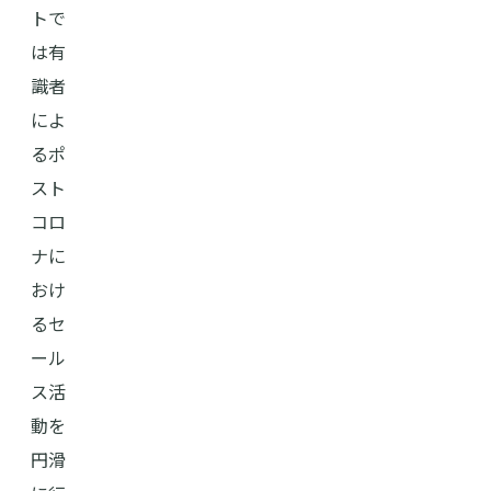
トで
は有
識者
によ
るポ
スト
コロ
ナに
おけ
るセ
ール
ス活
動を
円滑