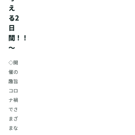
え
る2
日
間！！
～
◇開
催の
趣旨
コロ
ナ禍
でさ
まざ
まな