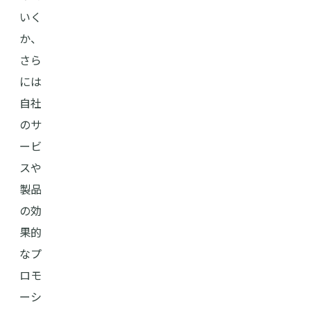
いく
か、
さら
には
自社
のサ
ービ
スや
製品
の効
果的
なプ
ロモ
ーシ