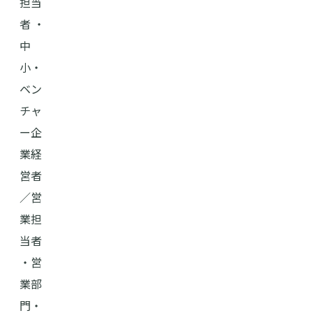
担当
者 ・
中
小・
ベン
チャ
ー企
業経
営者
／営
業担
当者
・営
業部
門・