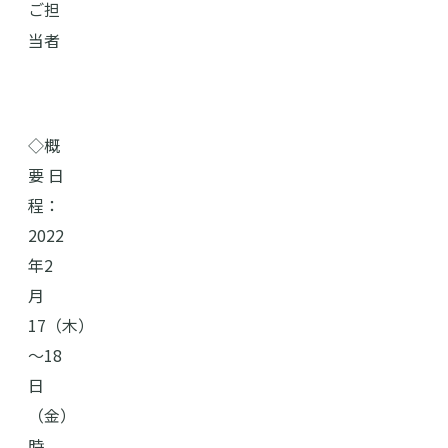
ご担
当者
◇概
要 日
程：
2022
年2
月
17（木）
～18
日
（金）
時