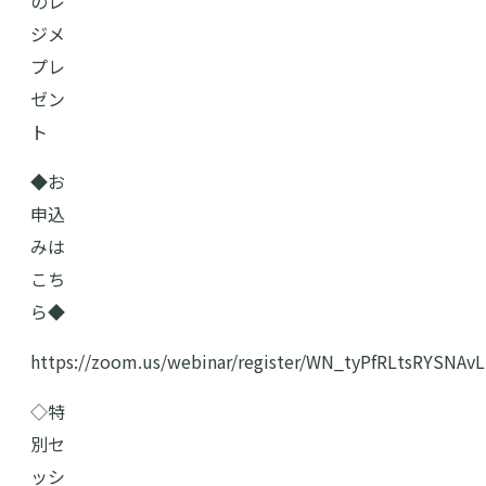
のレ
ジメ
プレ
ゼン
ト
◆お
申込
みは
こち
ら◆
https://zoom.us/webinar/register/WN_tyPfRLtsRYSNAvL
◇特
別セ
ッシ