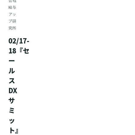
会社
給与
アッ
プ研
究所
02/17-
18『セ
ー
ル
ス
DX
サ
ミ
ッ
ト』