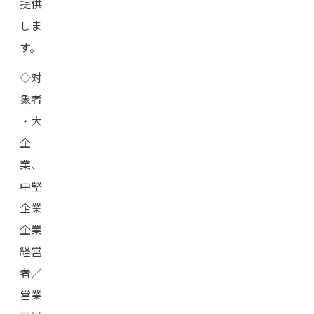
提供
しま
す。
◇対
象者
・大
企
業、
中堅
企業
企業
経営
者／
営業