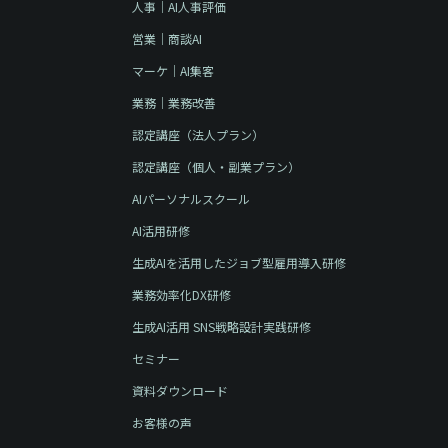
人事｜AI人事評価
営業｜商談AI
マーケ｜AI集客
業務｜業務改善
認定講座（法人プラン）
認定講座（個人・副業プラン）
AIパーソナルスクール
AI活用研修
生成AIを活用したジョブ型雇用導入研修
業務効率化DX研修
生成AI活用 SNS戦略設計実践研修
セミナー
資料ダウンロード
お客様の声