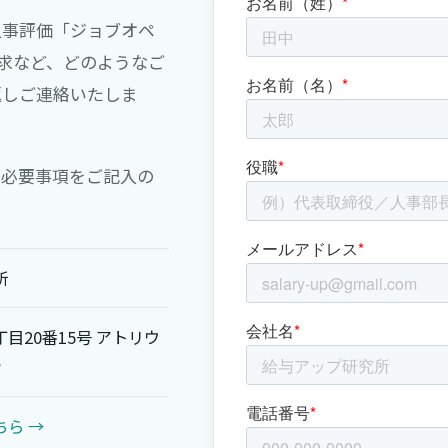
人事評価「ジョブオペ
求など、どのようなご
返しご連絡いたしま
に必要事項をご記入の
所
目20番15号 アトリウ
階
ら →