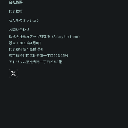
会社概要
代表挨拶
私たちのミッション
お問い合わせ
株式会社給与アップ研究所（Salary-Up-Labo）
設立：2021年1月8日
代表取締役：高橋 恭介
東京都渋谷区恵比寿南一丁目20番15号
アトリウム恵比寿南一丁目ビル1階