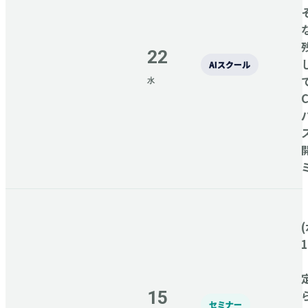
22
AIスクール
水
C
(
15
セミナー