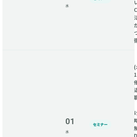
水
C
(
01
セミナー
水
D