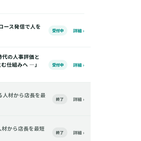
】Xグロース発信で人を
詳細 ›
受付中
「AI時代の人事評価と
む仕組みへ ―」
詳細 ›
受付中
】今いる人材から店長を最
詳細 ›
終了
今いる人材から店長を最短
詳細 ›
終了