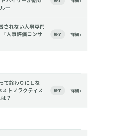
アドバイザーが語る
詳細 ›
終了
ルー
Iに代替されない人事専門
く「人事評価コンサ
詳細 ›
終了
─採って終わりにしな
ベストプラクティス
詳細 ›
終了
には？