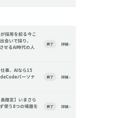
催】大手が採用を絞る今こ
出会いで採り、
詳細 ›
終了
着させるAI時代の人
その仕事、AIなら15
deCodeパーソナ
詳細 ›
終了
催】【社長限定】いまさら
まず使う8つの場面を
詳細 ›
終了