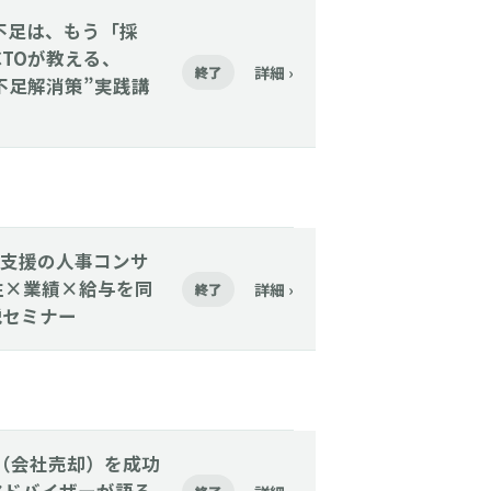
人手不足は、もう「採
CTOが教える、
詳細 ›
終了
手不足解消策”実践講
3万社支援の人事コンサ
性×業績×給与を同
詳細 ›
終了
解説セミナー
M&A（会社売却）を成功