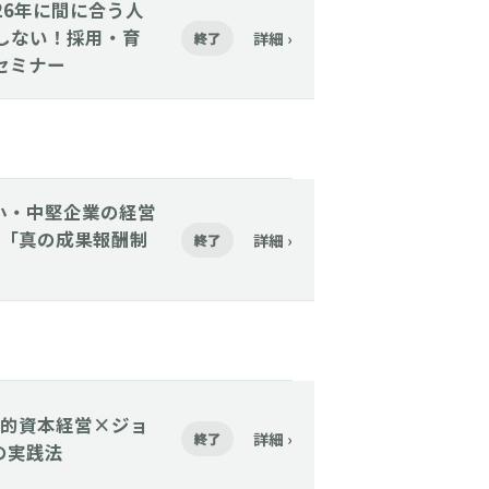
2026年に間に合う人
始しない！採用・育
詳細 ›
終了
セミナー
【中小・中堅企業の経営
「真の成果報酬制
詳細 ›
終了
】「人的資本経営×ジョ
詳細 ›
終了
の実践法