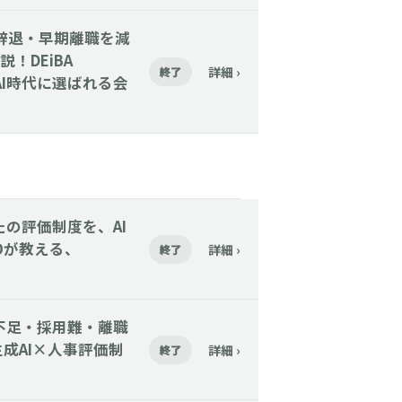
】内定辞退・早期離職を減
！DEiBA
詳細 ›
終了
AI時代に選ばれる会
あなたの評価制度を、AI
Oが教える、
詳細 ›
終了
人手不足・採用難・離職
成AI×人事評価制
詳細 ›
終了