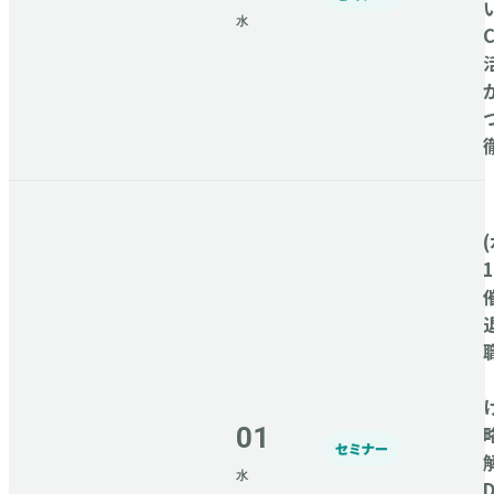
水
C
(
01
セミナー
水
D