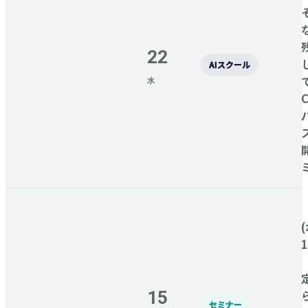
22
AIスクール
水
C
(
15
セミナー