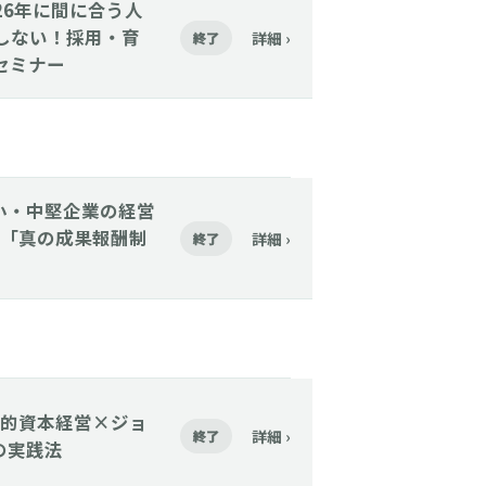
2026年に間に合う人
始しない！採用・育
詳細 ›
終了
セミナー
【中小・中堅企業の経営
「真の成果報酬制
詳細 ›
終了
】「人的資本経営×ジョ
詳細 ›
終了
の実践法