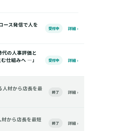
】Xグロース発信で人を
詳細 ›
受付中
「AI時代の人事評価と
む仕組みへ ―」
詳細 ›
受付中
】今いる人材から店長を最
詳細 ›
終了
今いる人材から店長を最短
詳細 ›
終了