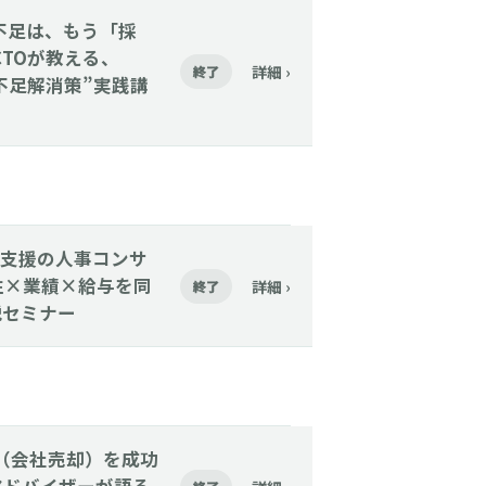
人手不足は、もう「採
CTOが教える、
詳細 ›
終了
手不足解消策”実践講
3万社支援の人事コンサ
性×業績×給与を同
詳細 ›
終了
解説セミナー
M&A（会社売却）を成功