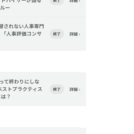
アドバイザーが語る
詳細 ›
終了
ルー
Iに代替されない人事専門
く「人事評価コンサ
詳細 ›
終了
─採って終わりにしな
ベストプラクティス
詳細 ›
終了
には？