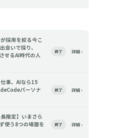
催】大手が採用を絞る今こ
出会いで採り、
詳細 ›
終了
着させるAI時代の人
その仕事、AIなら15
deCodeパーソナ
詳細 ›
終了
催】【社長限定】いまさら
まず使う8つの場面を
詳細 ›
終了