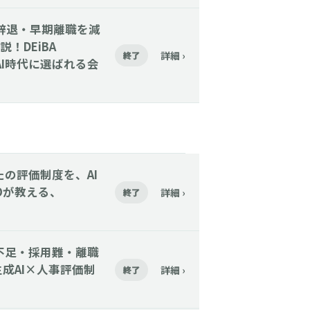
】内定辞退・早期離職を減
！DEiBA
詳細 ›
終了
AI時代に選ばれる会
あなたの評価制度を、AI
Oが教える、
詳細 ›
終了
人手不足・採用難・離職
成AI×人事評価制
詳細 ›
終了