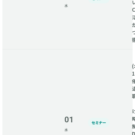
水
C
(
01
セミナー
水
D