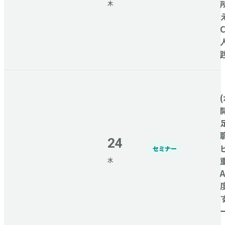
木
(
24
セミナー
水