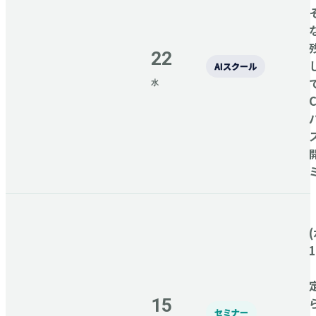
22
AIスクール
水
C
(
15
セミナー