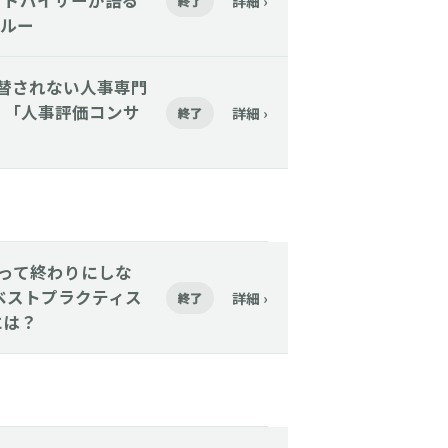
アドバイザーが語る
詳細 ›
終了
ルー
Iに代替されない人事専門
く「人事評価コンサ
詳細 ›
終了
─採って終わりにしな
ベストプラクティス
詳細 ›
終了
には？