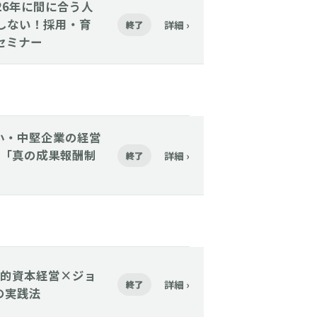
2026年に間に合う人
始しない！採用・育
詳細 ›
終了
セミナー
【中小・中堅企業の経営
「真の成果報酬制
詳細 ›
終了
】「人的資本経営×ジョ
詳細 ›
終了
の実践法