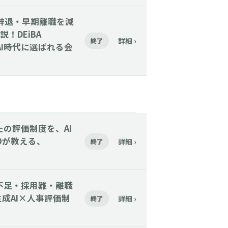
】内定辞退・早期離職を減
！DEiBA
詳細 ›
終了
AI時代に選ばれる会
あなたの評価制度を、AI
Oが教える、
詳細 ›
終了
人手不足・採用難・離職
成AI×人事評価制
詳細 ›
終了