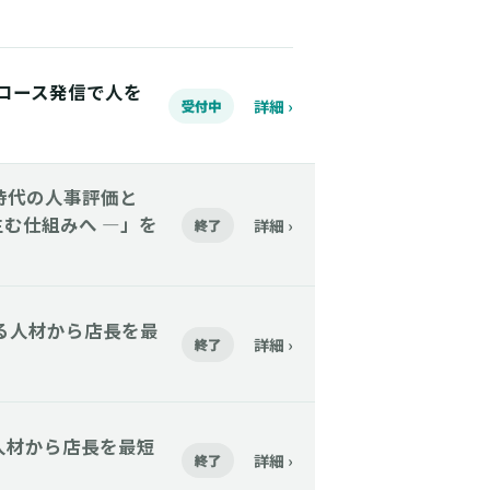
】Xグロース発信で人を
詳細 ›
受付中
「AI時代の人事評価と
む仕組みへ ―」を
詳細 ›
終了
】今いる人材から店長を最
詳細 ›
終了
今いる人材から店長を最短
詳細 ›
終了