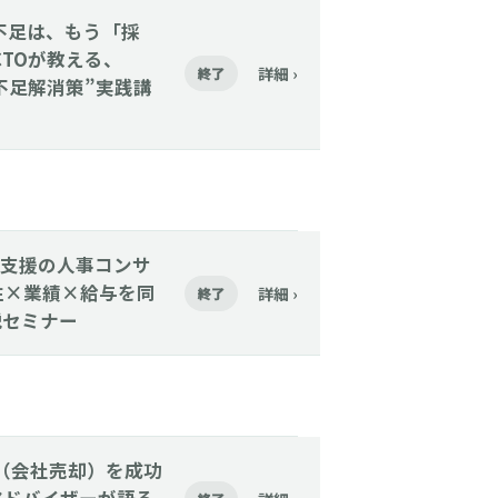
人手不足は、もう「採
CTOが教える、
詳細 ›
終了
手不足解消策”実践講
3万社支援の人事コンサ
性×業績×給与を同
詳細 ›
終了
解説セミナー
M&A（会社売却）を成功