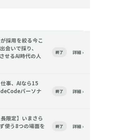
催】大手が採用を絞る今こ
出会いで採り、
詳細 ›
終了
着させるAI時代の人
その仕事、AIなら15
deCodeパーソナ
詳細 ›
終了
催】【社長限定】いまさら
まず使う8つの場面を
詳細 ›
終了