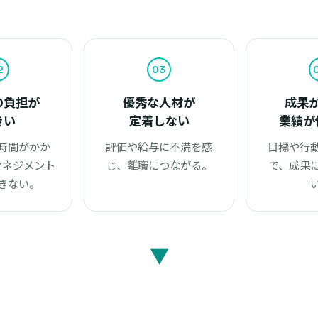
2
03
の負担が
優秀な人材が
成果
きい
定着しない
業績が
時間がかか
評価や給与に不満を感
目標や行
マネジメント
じ、離職につながる。
で、成果
きない。
▼