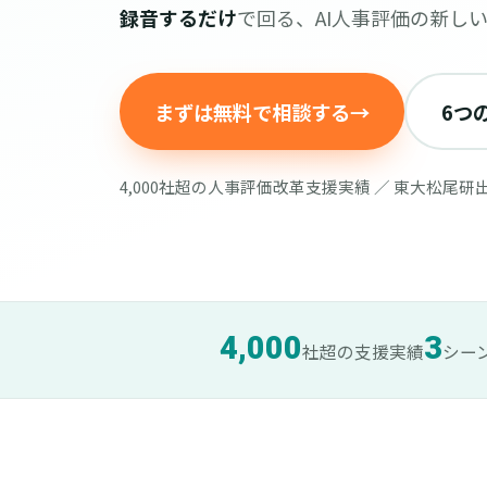
録音するだけ
で回る、AI人事評価の新し
まずは無料で相談する
→
6つ
4,000社超の人事評価改革支援実績 ／ 東大松尾研
4,000
3
社超の支援実績
シー