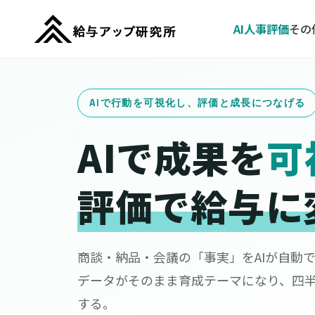
AI人事評価
その
AIで行動を可視化し、評価と成長につなげる
AIで成果を
可
評価で給与に
商談・納品・会議の「事実」をAIが自動
データがそのまま育成テーマになり、四
する。