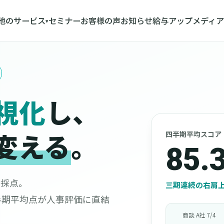
他のサービス
セミナー
お客様の声
お知らせ
給与アップメディア
▾
視化
し、
変える
。
四半期平均スコア
85.
で採点。
三期連続の右肩上
半期平均点が人事評価に直結
商談 A社 7/4