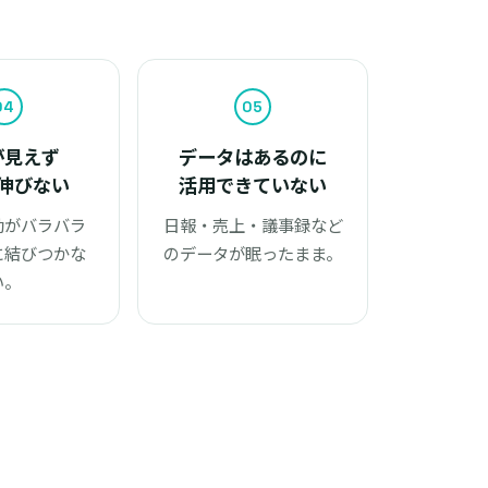
04
05
が見えず
データはあるのに
伸びない
活用できていない
動がバラバラ
日報・売上・議事録など
に結びつかな
のデータが眠ったまま。
い。