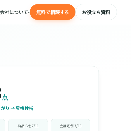
会社について
無料で相談する
お役立ち資料
▾
3
点
がり → 昇格候補
納品 B社 7/11
会議定例 7/18