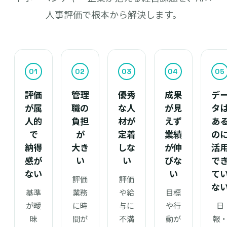
人事評価で根本から解決します。
01
02
03
04
05
評価
管理
優秀
成果
デ
が属
職の
な人
が見
タ
人的
負担
材が
えず
あ
で
が
定着
業績
の
納得
大き
しな
が伸
活
感が
い
い
びな
で
ない
い
て
評価
評価
な
基準
業務
や給
目標
が曖
に時
与に
や行
日
昧
間が
不満
動が
報