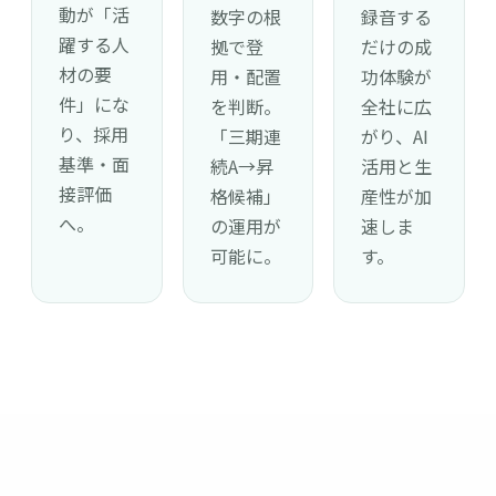
動が「活
数字の根
録音する
躍する人
拠で登
だけの成
材の要
用・配置
功体験が
件」にな
を判断。
全社に広
り、採用
「三期連
がり、AI
基準・面
続A→昇
活用と生
接評価
格候補」
産性が加
へ。
の運用が
速しま
可能に。
す。