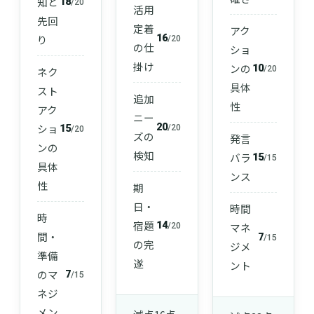
知と
18
/20
活用
先回
定着
アク
16
り
/20
の仕
ショ
掛け
ンの
10
/20
ネク
具体
スト
追加
性
アク
ニー
20
ショ
15
/20
/20
ズの
発言
ンの
検知
バラ
15
/15
具体
ンス
性
期
日・
時間
時
宿題
14
マネ
/20
間・
7
/15
の完
ジメ
準備
遂
ント
のマ
7
/15
ネジ
メン