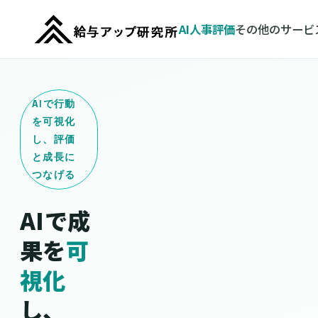
AI人事評価
その他のサービ
AIで行動
を可視化
し、評価
と成長に
つなげる
AIで成
果を
可
視化
し、