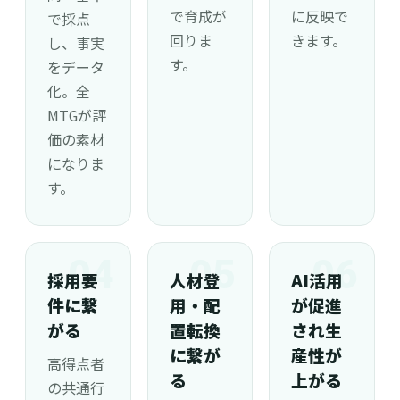
で育成が
に反映で
で採点
回りま
きます。
し、事実
す。
をデータ
化。全
MTGが評
価の素材
になりま
す。
04
05
06
採用要
人材登
AI活用
件に繋
用・配
が促進
がる
置転換
され生
に繋が
産性が
高得点者
る
上がる
の共通行