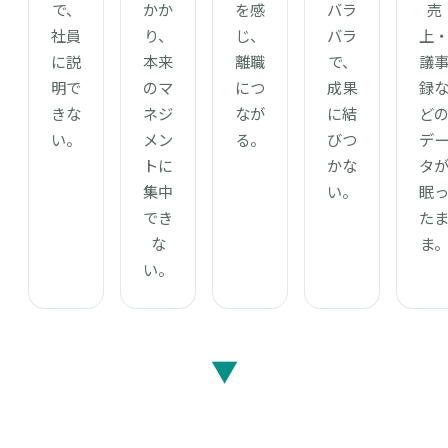
で、
かか
を感
バラ
売
社員
り、
じ、
バラ
上
に説
本来
離職
で、
議
明で
のマ
につ
成果
録
きな
ネジ
なが
に結
ど
い。
メン
る。
びつ
デ
トに
かな
タ
集中
い。
眠
でき
た
な
ま
い。
▼