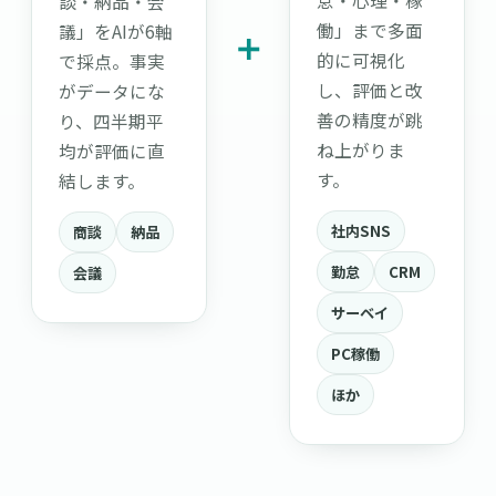
怠・心理・稼
談・納品・会
働」まで多面
議」をAIが6軸
＋
的に可視化
で採点。事実
し、評価と改
がデータにな
善の精度が跳
り、四半期平
ね上がりま
均が評価に直
す。
結します。
社内SNS
商談
納品
勤怠
CRM
会議
サーベイ
PC稼働
ほか