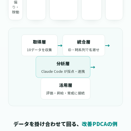
偏
り・
稼働
取得層
統合層
→
→
10データを収集
ID・時系列で名寄せ
分析層
→
Claude Code が採点・連携
活用層
評価・昇給・育成に接続
データを掛け合わせて回る、
改善PDCAの例