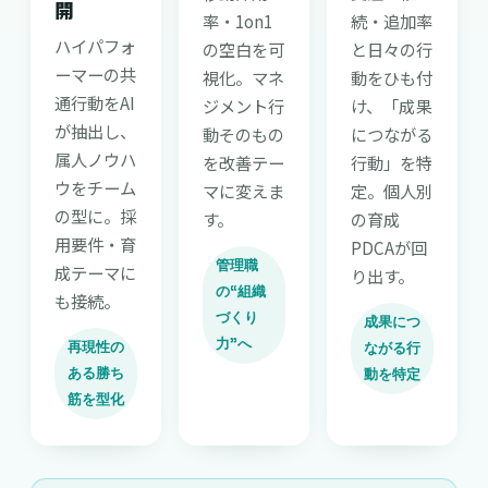
開
率・1on1
続・追加率
ハイパフォ
の空白を可
と日々の行
ーマーの共
視化。マネ
動をひも付
通行動をAI
ジメント行
け、「成果
が抽出し、
動そのもの
につながる
属人ノウハ
を改善テー
行動」を特
ウをチーム
マに変えま
定。個人別
の型に。採
す。
の育成
用要件・育
PDCAが回
管理職
成テーマに
り出す。
の“組織
も接続。
づくり
成果につ
力”へ
再現性の
ながる行
ある勝ち
動を特定
筋を型化