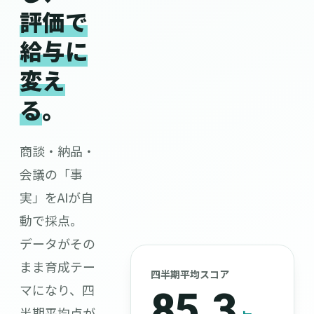
評価で
給与に
変え
る
。
商談・納品・
会議の「事
実」をAIが自
動で採点。
データがその
まま育成テー
四半期平均スコア
マになり、四
85.3
半期平均点が