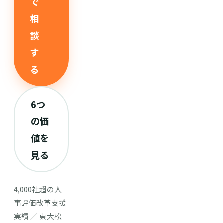
で
相
談
す
る
6つ
の価
値を
見る
4,000社超の人
事評価改革支援
実績 ／ 東大松