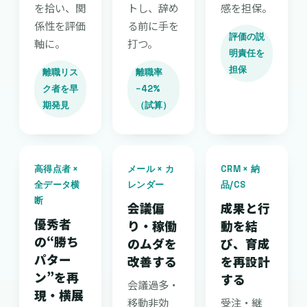
を拾い、関
トし、辞め
感を担保。
係性を評価
る前に手を
評価の説
軸に。
打つ。
明責任を
担保
離職リス
離職率
ク者を早
−42%
期発見
（試算）
高得点者 ×
メール × カ
CRM × 納
全データ横
レンダー
品/CS
断
会議偏
成果と行
優秀者
り・稼働
動を結
の“勝ち
のムダを
び、育成
パター
改善する
を再設計
ン”を再
する
会議過多・
現・横展
移動非効
受注・継