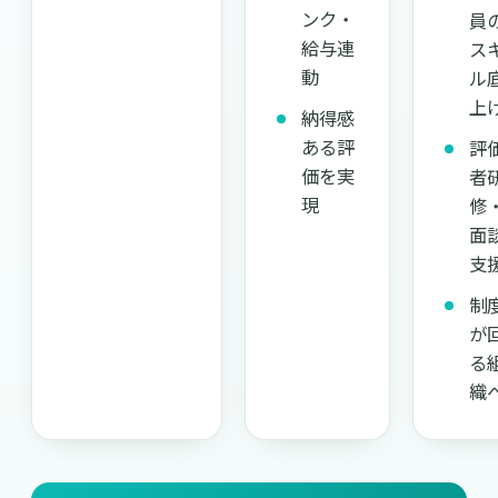
ンク・
員
給与連
ス
動
ル
上
納得感
ある評
評
価を実
者
現
修
面
支
制
が
る
織