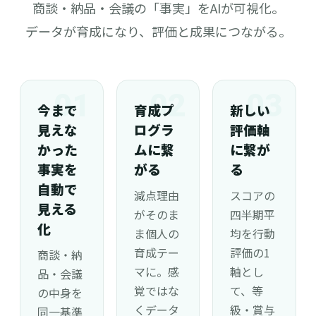
商談・納品・会議の「事実」をAIが可視化。
データが育成になり、評価と成果につながる。
01
02
03
今まで
育成プ
新しい
見えな
ログラ
評価軸
かった
ムに繋
に繋が
事実を
がる
る
自動で
減点理由
スコアの
見える
がそのま
四半期平
化
ま個人の
均を行動
育成テー
評価の1
商談・納
マに。感
軸とし
品・会議
覚ではな
て、等
の中身を
くデータ
級・賞与
同一基準