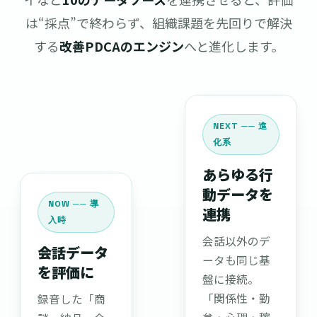
は“採点”で終わらず、組織課題を先回りで解決
する
改善PDCAのエンジン
へと進化します。
NEXT ── 進
化系
あらゆる行
動データを
NOW ── 導
連携
入時
会話以外のデ
会話データ
ータも同じ基
を評価に
盤に接続。
「関係性・勤
録音した「商