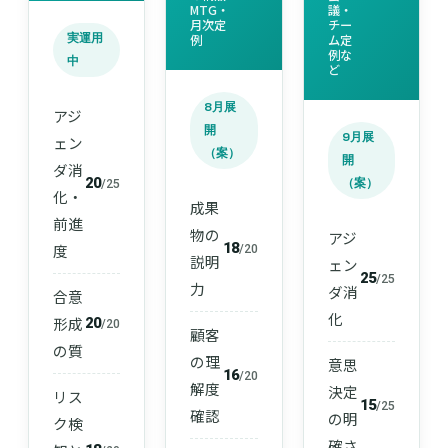
MTG・
議・
月次定
チー
実運用
例
ム定
例な
中
ど
8月展
アジ
開
9月展
ェン
（案）
開
ダ消
20
（案）
/25
化・
成果
前進
物の
アジ
18
度
/20
説明
ェン
25
/25
力
ダ消
合意
化
形成
20
/20
顧客
の質
の理
意思
16
/20
解度
決定
リス
15
/25
確認
の明
ク検
確さ