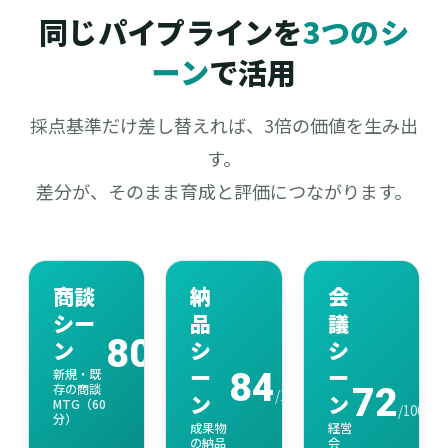
同じパイプラインを
3つのシ
ーン
で活用
採点基準だけ差し替えれば、3倍の価値を生み出
す。
差分が、そのまま育成と評価につながります。
商談
納
会
シー
品
議
80
ン
シ
シ
/100
ー
ー
新規・既
84
存の商談
72
/100
ン
ン
MTG（60
/100
分）
成果物
経営
の納品
会