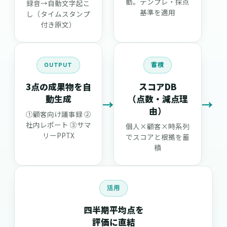
動。テンプレ・採点
録音→自動文字起こ
基準を適用
し（タイムスタンプ
付き原文）
OUTPUT
蓄積
3点の成果物を自
スコアDB
動生成
（点数・減点理
→
→
由）
①顧客向け議事録 ②
社内レポート ③サマ
個人×顧客×時系列
リーPPTX
でスコアと根拠を蓄
積
活用
四半期平均点を
評価に直結