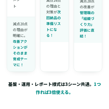
減点16点
減点28点
ト
の理由と
の改善が
対策が
次
管理職の
回納品の
「組織づ
準備リス
減点20点
くり力」
トにな
の理由が
評価に直
る！
明確に。
結！
改善アク
ションが
そのまま
育成テー
マに！
基盤・運用・レポート様式は3シーン共通。
1つ
作れば3倍使える。