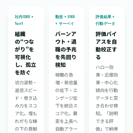
社内SNS ×
勤怠 × SNS
評価結果 ×
1on1
× サーベイ
行動データ
組織
バーンア
評価バイ
の“つな
ウト・退
アスを自
がり”を
職の予兆
動校正す
可視化
を先回り
る
し、孤立
検知
ハロー効
を防ぐ
稼働の急
果・近接効
協力姿勢・
増・発信量
果・中心化
返信スピー
の低下・エ
傾向を行動
ド・巻き込
ンゲージ低
データと突
み力をスコ
下を統合ス
き合わせ検
ア化。埋も
コア化。異
知。「説明
れがちな縁
変を上長へ
できる評
の下の貢献
自動アラー
価」で納得