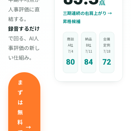
点
人事評価に直
三期連続の右肩上がり →
結する。
昇格候補
録音するだけ
で回る、AI人
商談
納品
会議
A社
B社
定例
事評価の新し
7/4
7/11
7/18
い仕組み。
80
84
72
ま
ず
は
無
料
→