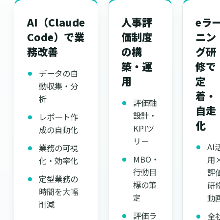
AI（Claude
人事評
eラ
Code）で業
価制度
ニン
務改善
の構
グ研
築・運
修で
データの自
用
定
動収集・分
着・
析
評価軸
自走
設計・
レポート作
化
KPIツ
成の自動化
リー
AI
業務の可視
MBO・
用
化・効率化
行動目
評
定型業務の
標の策
研
時間を大幅
定
動
削減
評価ラ
全