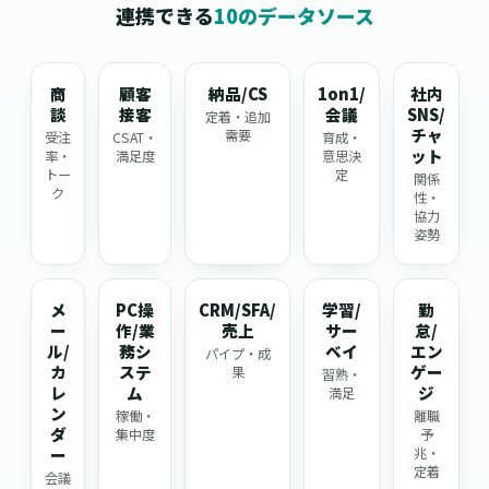
連携できる
10のデータソース
商
顧客
納品/CS
1on1/
社内
談
接客
会議
SNS/
定着・追加
チャ
需要
受注
CSAT・
育成・
ット
率・
満足度
意思決
トー
定
関係
ク
性・
協力
姿勢
メ
PC操
CRM/SFA/
学習/
勤
ー
作/業
売上
サー
怠/
ル/
務シ
ベイ
エン
パイプ・成
カ
ステ
ゲー
果
習熟・
レ
ム
ジ
満足
ン
稼働・
離職
ダ
集中度
予
ー
兆・
定着
会議