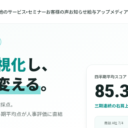
他のサービス
セミナー
お客様の声
お知らせ
給与アップメディア
▾
視化
し、
変える
。
四半期平均スコア
85.
で採点。
三期連続の右肩上
半期平均点が人事評価に直結
商談 A社 7/4