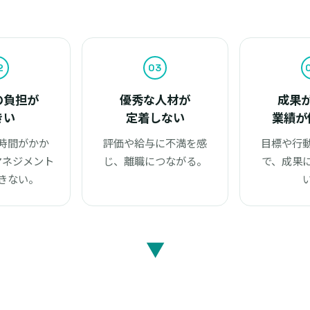
2
03
の負担が
優秀な人材が
成果
きい
定着しない
業績が
時間がかか
評価や給与に不満を感
目標や行
マネジメント
じ、離職につながる。
で、成果
きない。
▼