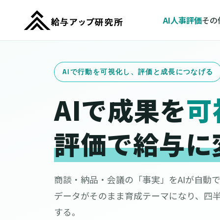
AI人事評価
その
AIで行動を可視化し、評価と成長につなげる
AIで成果を
可
評価で給与に
商談・納品・会議の「事実」をAIが自動
データがそのまま育成テーマになり、四
する。