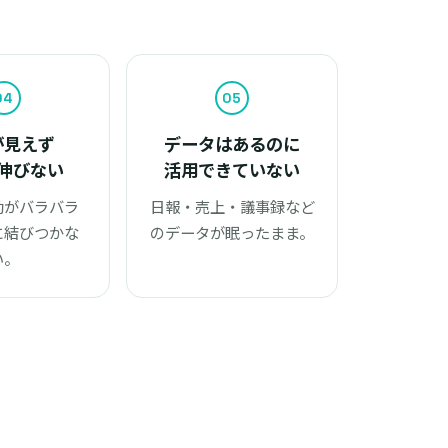
04
05
が見えず
データはあるのに
伸びない
活用できていない
動がバラバラ
日報・売上・議事録など
に結びつかな
のデータが眠ったまま。
い。