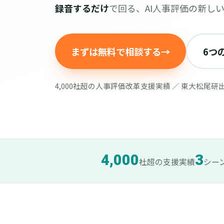
録音するだけ
で回る、AI人事評価の新し
まずは無料で相談する
→
6つ
4,000社超の人事評価改革支援実績 ／ 東大松尾研
4,000
3
社超の支援実績
シー