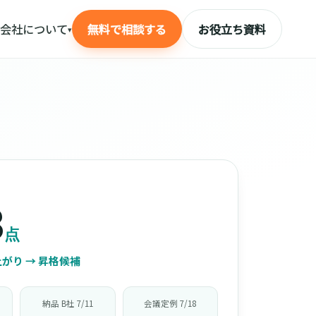
会社について
無料で相談する
お役立ち資料
▾
3
点
がり → 昇格候補
納品 B社 7/11
会議定例 7/18