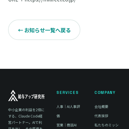
← お知らせ一覧へ戻る
SERVICES
COMPANY
人事｜AI人事評
会社概要
中小企業の利益を2倍に
価
代表挨拶
する、Claude Code経
営パートナー。AIで利
営業｜商談AI
私たちのミッシ
益を出し、その原資を