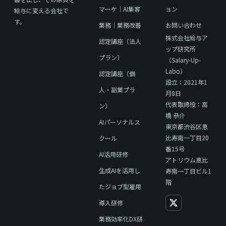
マーケ｜AI集客
ョン
給与に変える会社で
す。
業務｜業務改善
お問い合わせ
株式会社給与ア
認定講座（法人
ップ研究所
プラン）
（Salary-Up-
Labo）
認定講座（個
設立：2021年1
人・副業プラ
月8日
代表取締役：高
ン）
橋 恭介
AIパーソナルス
東京都渋谷区恵
比寿南一丁目20
クール
番15号
AI活用研修
アトリウム恵比
生成AIを活用し
寿南一丁目ビル1
階
たジョブ型雇用
導入研修
業務効率化DX研