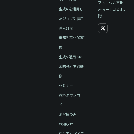
アトリウム恵比
生成AIを活用し
寿南一丁目ビル1
階
たジョブ型雇用
導入研修
業務効率化DX研
修
生成AI活用 SNS
戦略設計実践研
修
セミナー
資料ダウンロー
ド
お客様の声
お知らせ
給与アップメデ