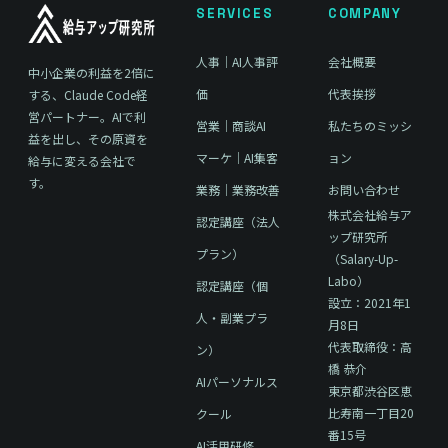
SERVICES
COMPANY
人事｜AI人事評
会社概要
中小企業の利益を2倍に
価
代表挨拶
する、Claude Code経
営パートナー。AIで利
営業｜商談AI
私たちのミッシ
益を出し、その原資を
マーケ｜AI集客
ョン
給与に変える会社で
す。
業務｜業務改善
お問い合わせ
株式会社給与ア
認定講座（法人
ップ研究所
プラン）
（Salary-Up-
Labo）
認定講座（個
設立：2021年1
人・副業プラ
月8日
代表取締役：高
ン）
橋 恭介
AIパーソナルス
東京都渋谷区恵
比寿南一丁目20
クール
番15号
AI活用研修