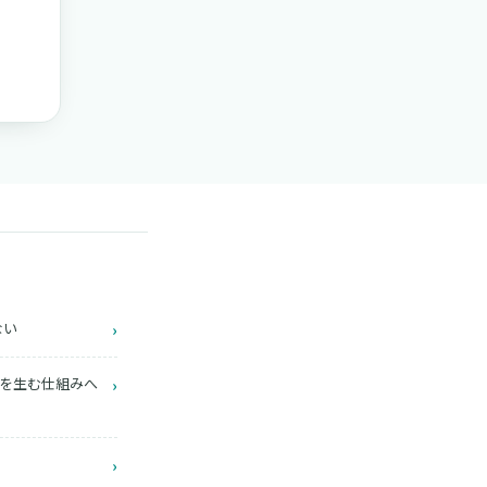
ない
›
給与を生む仕組みへ
›
›