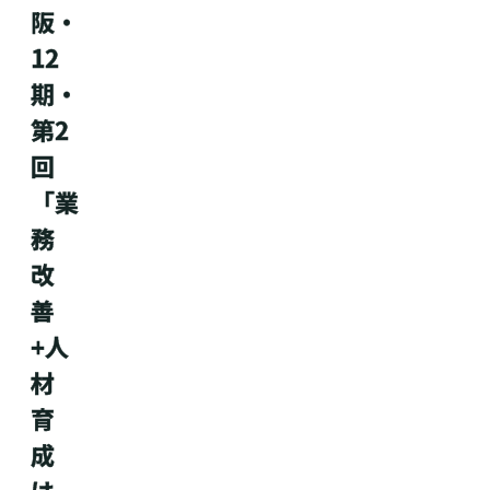
阪・
12
期・
第2
回
「業
務
改
善
+人
材
育
成