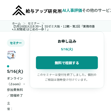
AI人事評価
その他のサービ
ホーム
セミナー
【5月16日(火)18:30〜】SSゼミ大阪・12期・第2回「業務改善
+人材育成 はじめの一歩！」
お申し込み
セミナー
5/16(火)
無料で相談する
5/16(火)
このセミナーは受付を終了しました。個別の
オンライン
ご相談は随時受け付けています。
（Zoom）・
参加費無料
／開催終了
主
催：