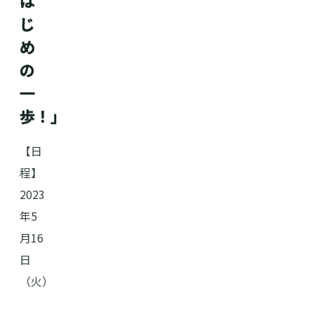
は
じ
め
の
一
歩！」
【日
程】
2023
年5
月16
日
（火）