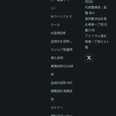
月8日
代表取締役：高
ン）
橋 恭介
AIパーソナルス
東京都渋谷区恵
比寿南一丁目20
クール
番15号
AI活用研修
アトリウム恵比
生成AIを活用し
寿南一丁目ビル1
階
たジョブ型雇用
導入研修
業務効率化DX研
修
生成AI活用 SNS
戦略設計実践研
修
セミナー
資料ダウンロー