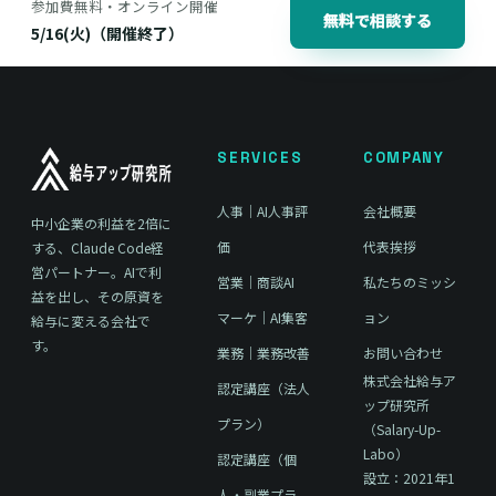
参加費無料・オンライン開催
無料で相談する
5/16(火)（開催終了）
SERVICES
COMPANY
人事｜AI人事評
会社概要
中小企業の利益を2倍に
価
代表挨拶
する、Claude Code経
営パートナー。AIで利
営業｜商談AI
私たちのミッシ
益を出し、その原資を
マーケ｜AI集客
ョン
給与に変える会社で
す。
業務｜業務改善
お問い合わせ
株式会社給与ア
認定講座（法人
ップ研究所
プラン）
（Salary-Up-
Labo）
認定講座（個
設立：2021年1
人・副業プラ