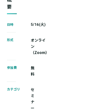
要
日時
5/16(火)
形式
オンライ
ン
（Zoom）
参加費
無
料
カテゴリ
セ
ミ
ナ
ー