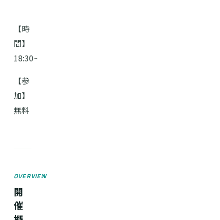
【時
間】
18:30~
【参
加】
無料
OVERVIEW
開
催
概