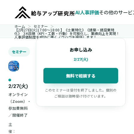
AI人事評価
その他のサービ
ホーム
セミナー
【2月27日(火)17:00～18:00 】《士業特化》《建築・建設業特
化》 ３K目標（KPI・工数・行動）を可視化し、業績向上を実現！
人事評価制度を成功に導くノウハウを提供します！
お申し込み
セミナー
2/27(火)
無料で相談する
2/27(火)
このセミナーは受付を終了しました。個別の
オンライン
ご相談は随時受け付けています。
（Zoom）・
参加費無料
／開催終了
主
催：