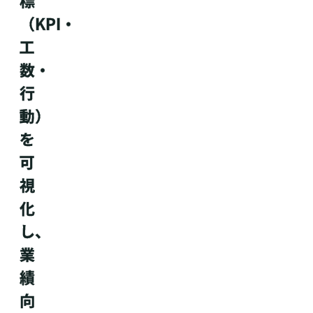
標
（KPI・
工
数・
行
動）
を
可
視
化
し、
業
績
向