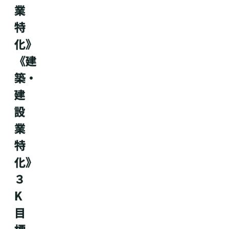
業
特
化》
《建
築・
建
設
業
特
化》
３
K
目