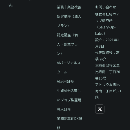
す。
業務｜業務改善
お問い合わせ
株式会社給与ア
認定講座（法人
ップ研究所
プラン）
（Salary-Up-
Labo）
認定講座（個
設立：2021年1
人・副業プラ
月8日
代表取締役：高
ン）
橋 恭介
AIパーソナルス
東京都渋谷区恵
比寿南一丁目20
クール
番15号
AI活用研修
アトリウム恵比
生成AIを活用し
寿南一丁目ビル1
階
たジョブ型雇用
導入研修
業務効率化DX研
修