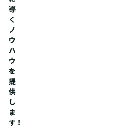
導
く
ノ
ウ
ハ
ウ
を
提
供
し
ま
す！