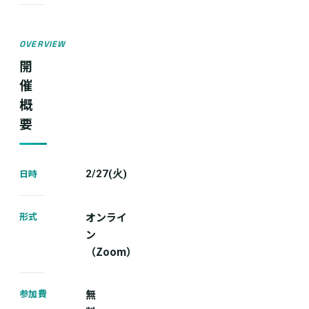
OVERVIEW
開
催
概
要
日時
2/27(火)
形式
オンライ
ン
（Zoom）
参加費
無