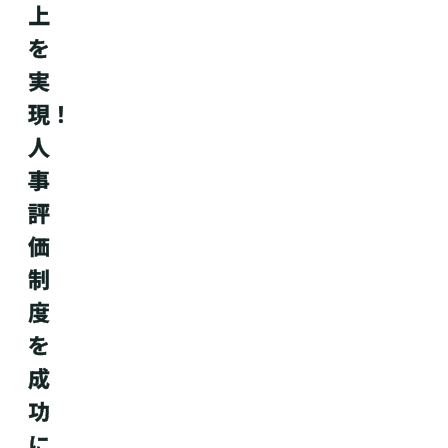
上
を
実
現！
人
事
評
価
制
度
を
成
功
に