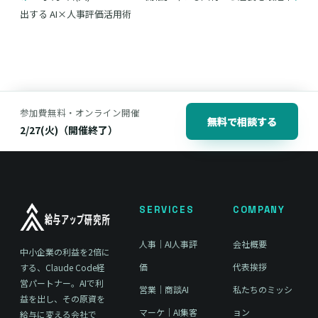
出する AI×人事評価活用術
参加費無料・オンライン開催
無料で相談する
2/27(火)（開催終了）
SERVICES
COMPANY
人事｜AI人事評
会社概要
中小企業の利益を2倍に
価
代表挨拶
する、Claude Code経
営パートナー。AIで利
営業｜商談AI
私たちのミッシ
益を出し、その原資を
マーケ｜AI集客
ョン
給与に変える会社で