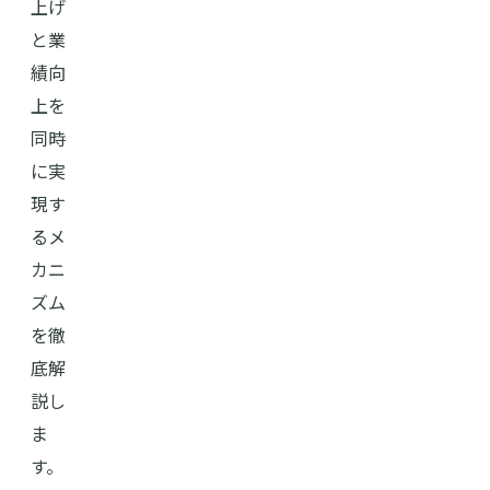
上げ
と業
績向
上を
同時
に実
現す
るメ
カニ
ズム
を徹
底解
説し
ま
す。