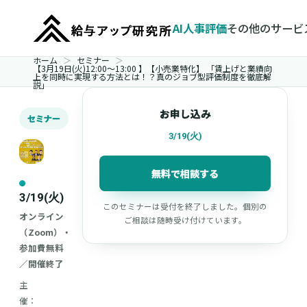
AI人事評価
その他のサービ
ホーム
セミナー
【3月19日(火)12:00～13:00 】【小売業特化】 「賃上げと業績向
上を同時に実現する方法とは！？真のジョブ型評価制度を徹底解
説」
お申し込み
セミナー
3/19(火)
無料で相談する
3/19(火)
このセミナーは受付を終了しました。個別の
オンライン
ご相談は随時受け付けています。
（Zoom）・
参加費無料
／開催終了
主
催：