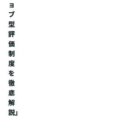
ョ
ブ
型
評
価
制
度
を
徹
底
解
説」