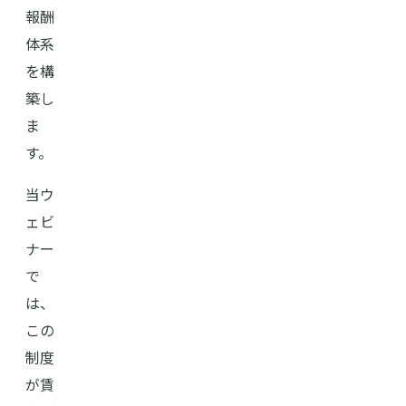
報酬
体系
を構
築し
ま
す。
当ウ
ェビ
ナー
で
は、
この
制度
が賃