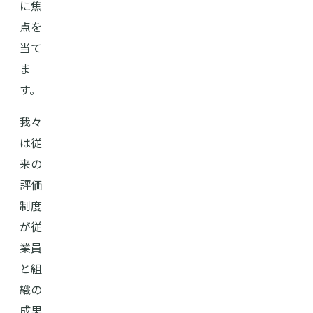
に焦
点を
当て
ま
す。
我々
は従
来の
評価
制度
が従
業員
と組
織の
成果