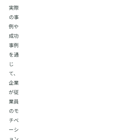
実際
の事
例や
成功
事例
を通
じ
て、
企業
が従
業員
のモ
チベ
ーシ
ョン