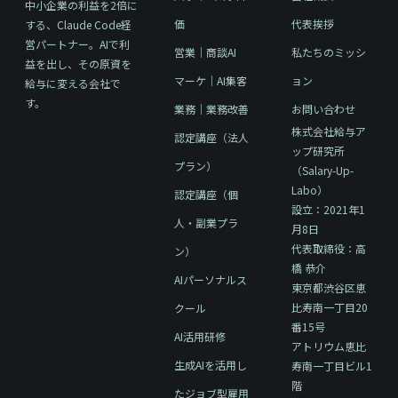
中小企業の利益を2倍に
価
代表挨拶
する、Claude Code経
営パートナー。AIで利
営業｜商談AI
私たちのミッシ
益を出し、その原資を
マーケ｜AI集客
ョン
給与に変える会社で
す。
業務｜業務改善
お問い合わせ
株式会社給与ア
認定講座（法人
ップ研究所
プラン）
（Salary-Up-
Labo）
認定講座（個
設立：2021年1
人・副業プラ
月8日
代表取締役：高
ン）
橋 恭介
AIパーソナルス
東京都渋谷区恵
比寿南一丁目20
クール
番15号
AI活用研修
アトリウム恵比
生成AIを活用し
寿南一丁目ビル1
階
たジョブ型雇用