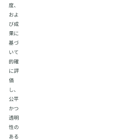
度、
およ
び成
果に
基づ
いて
的確
に評
価
し、
公平
かつ
透明
性の
ある