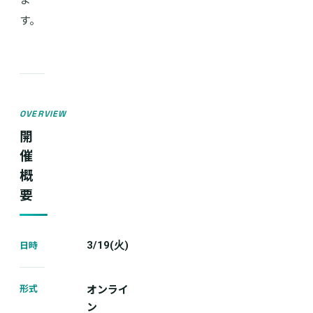
す。
OVERVIEW
開
催
概
要
日時
3/19(火)
形式
オンライ
ン