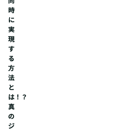
同
時
に
実
現
す
る
方
法
と
は！？
真
の
ジ