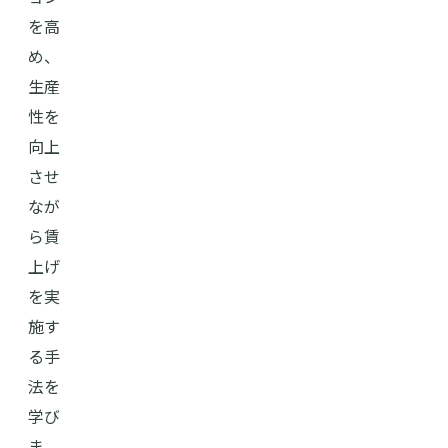
を高
め、
生産
性を
向上
させ
なが
ら賃
上げ
を実
施す
る手
法を
学び
ま