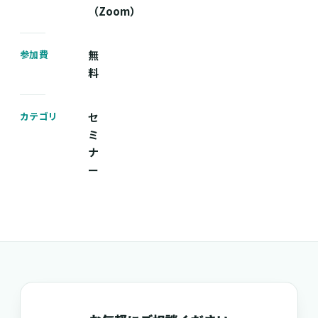
（Zoom）
参加費
無
料
カテゴリ
セ
ミ
ナ
ー