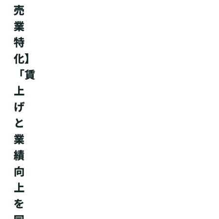
売
業
特
化】
「賃
上
げ
と
業
績
向
上
を