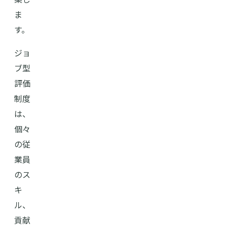
ま
す。
ジョ
ブ型
評価
制度
は、
個々
の従
業員
のス
キ
ル、
貢献