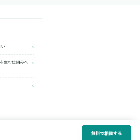
ない
›
給与を生む仕組みへ
›
›
無料で相談する