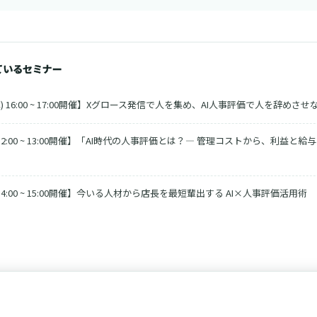
ているセミナー
) 16:00 ~ 17:00開催】Xグロース発信で人を集め、AI人事評価で人を辞めさせ
 12:00 ~ 13:00開催】「AI時代の人事評価とは？― 管理コストから、利益と
 14:00 ~ 15:00開催】今いる人材から店長を最短輩出する AI×人事評価活用術