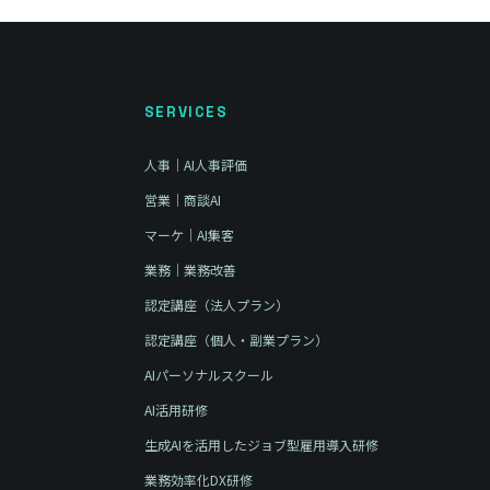
SERVICES
人事｜AI人事評価
営業｜商談AI
マーケ｜AI集客
業務｜業務改善
認定講座（法人プラン）
認定講座（個人・副業プラン）
AIパーソナルスクール
AI活用研修
生成AIを活用したジョブ型雇用導入研修
業務効率化DX研修