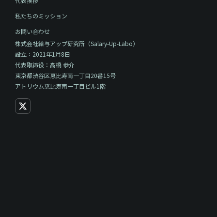
代表挨拶
私たちのミッション
お問い合わせ
株式会社給与アップ研究所（Salary-Up-Labo）
設立：2021年1月8日
代表取締役：高橋 恭介
東京都渋谷区恵比寿南一丁目20番15号
アトリウム恵比寿南一丁目ビル1階