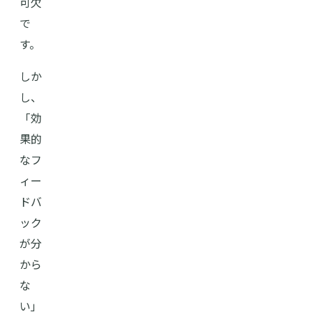
可欠
で
す。
しか
し、
「効
果的
なフ
ィー
ドバ
ック
が分
から
な
い」