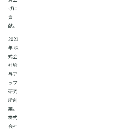
げに
貢
献。
2021
年 株
式会
社給
与ア
ップ
研究
所創
業。
株式
会社