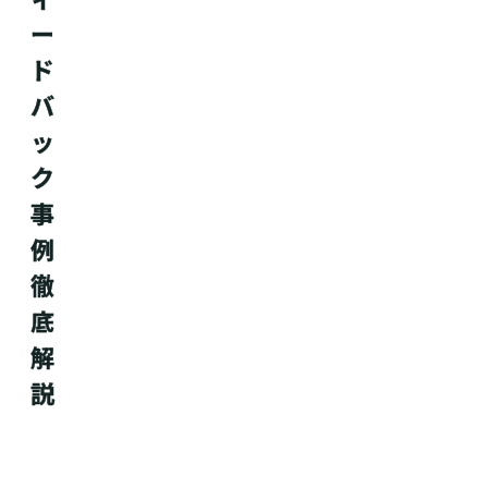
ー
ド
バ
ッ
ク
事
例
徹
底
解
説