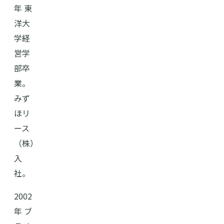
年 東
洋大
学経
営学
部卒
業。
みず
ほリ
ース
（株）
入
社。
2002
年 ブ