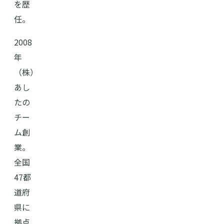
を歴
任。
2008
年
（株）
あし
たの
チー
ム創
業。
全国
47都
道府
県に
拠点