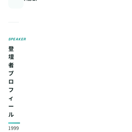
SPEAKER
登
壇
者
プ
ロ
フ
ィ
ー
ル
1999