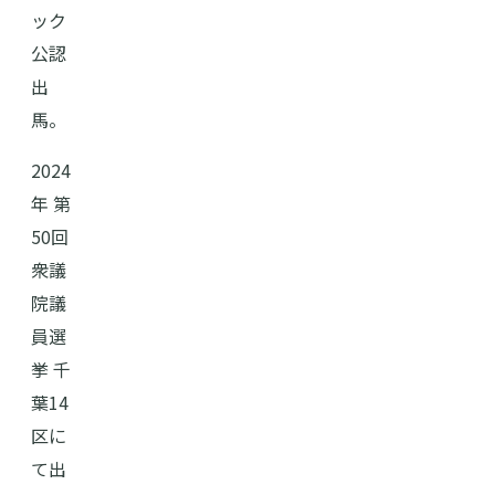
ック
公認
出
馬。
2024
年 第
50回
衆議
院議
員選
挙 千
葉14
区に
て出