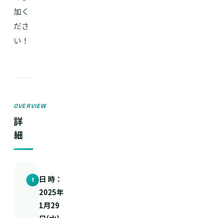
加く
ださ
い！
OVERVIEW
詳
細
日 時：
1
2025年
1月29