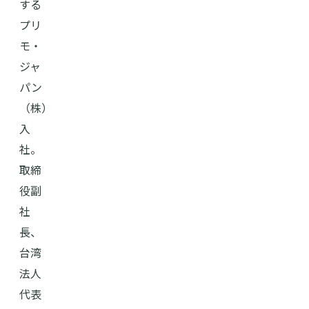
する
プリ
モ・
ジャ
パン
（株）
入
社。
取締
役副
社
長、
台湾
法人
代表