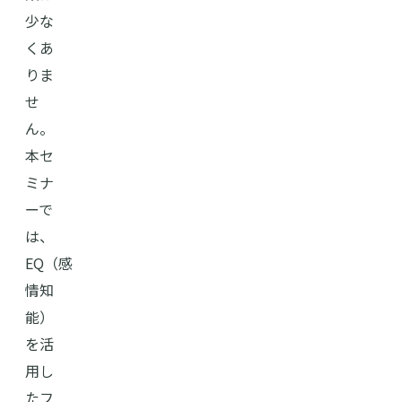
少な
くあ
りま
せ
ん。
本セ
ミナ
ーで
は、
EQ（感
情知
能）
を活
用し
たフ