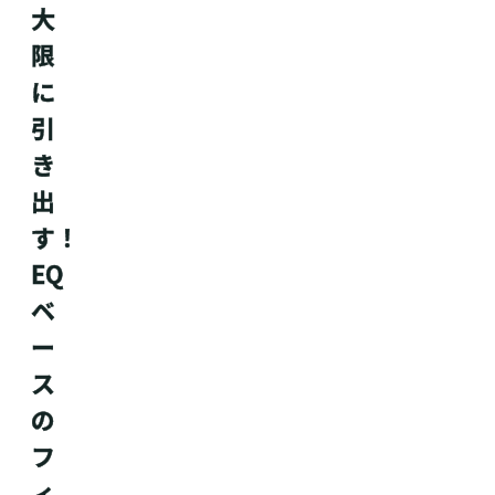
大
限
に
引
き
出
す！
EQ
ベ
ー
ス
の
フ
ィ