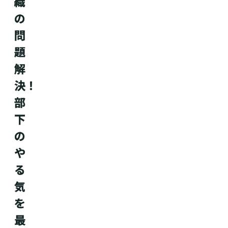
織
の
問
題
解
決！
部
下
の
や
る
気
を
最