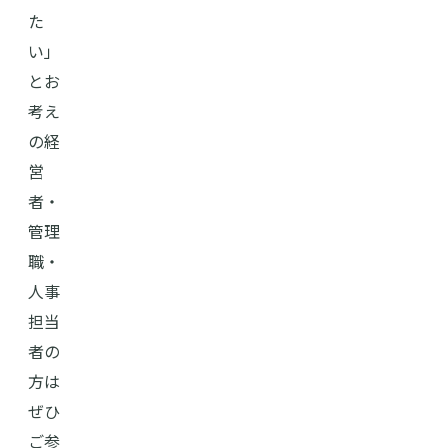
た
い」
とお
考え
の経
営
者・
管理
職・
人事
担当
者の
方は
ぜひ
ご参