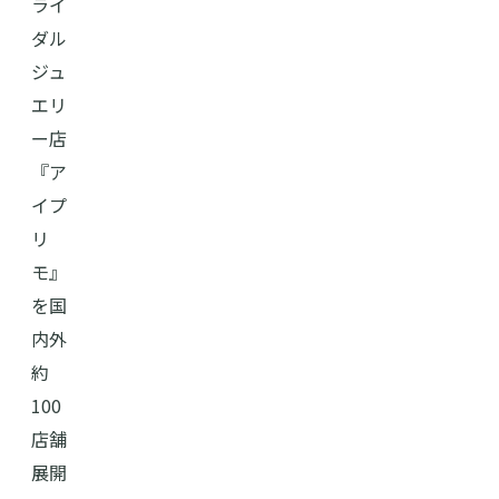
ライ
ダル
ジュ
エリ
ー店
『ア
イプ
リ
モ』
を国
内外
約
100
店舗
展開