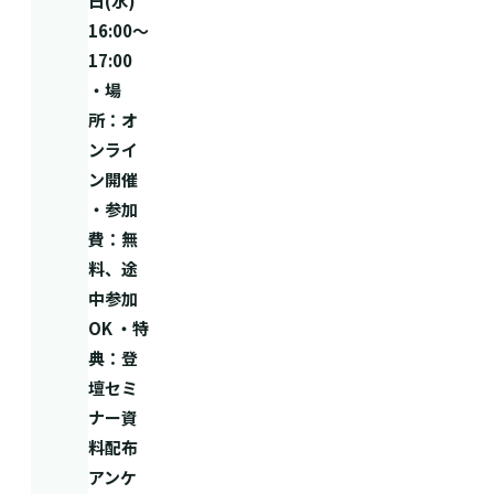
日(水)
16:00〜
17:00
・場
所：オ
ンライ
ン開催
・参加
費：無
料、途
中参加
OK ・特
典：登
壇セミ
ナー資
料配布
アンケ