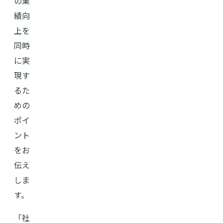
の業
績向
上を
同時
に実
現す
るた
めの
ポイ
ント
をお
伝え
しま
す。
「社