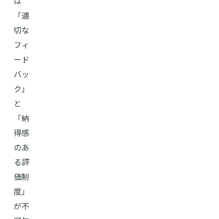
は
「適
切な
フィ
ード
バッ
ク」
と
「納
得感
のあ
る評
価制
度」
が不