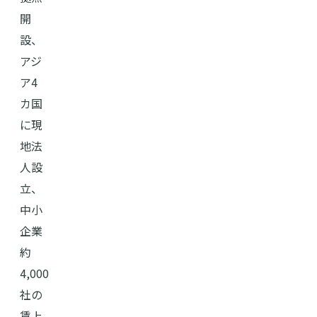
開
設、
アジ
ア4
カ国
に現
地法
人設
立、
中小
企業
約
4,000
社の
賃上