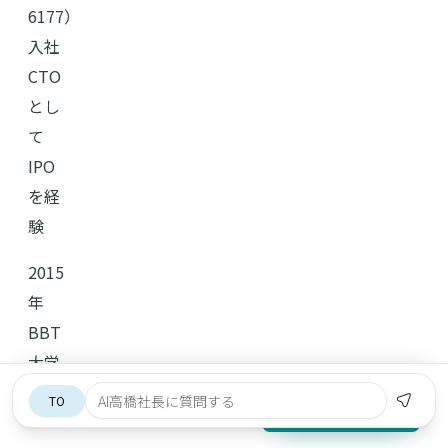
6177）
入社
CTO
とし
て
IPO
を経
験
2015
年
BBT
大学
院修
参加費無料・オンライン開催
無料で相談する
1/29(水)（開催終了）
了