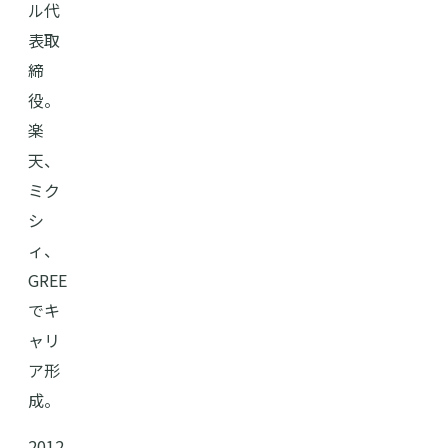
ル代
表取
締
役。
楽
天、
ミク
シ
ィ、
GREE
でキ
ャリ
ア形
成。
2012