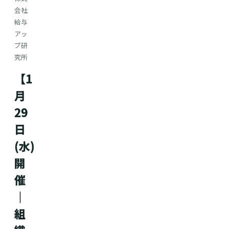
会社
給与
アッ
プ研
究所
【1
月
29
日
(水)
開
催
｜
組