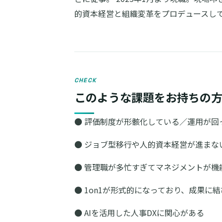
的資本経営と組織変革をプロデュースし
CHECK
このような課題をお持ちの
● 評価制度が形骸化している／運用が回
● ジョブ型移行や人的資本経営が進まな
● 管理職が多忙すぎてマネジメントが機
● 1on1が形式的になっており、成果に
● AIを活用した人事DXに関心がある