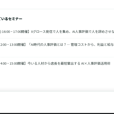
ているセミナー
) 16:00 ~ 17:00開催】Xグロース発信で人を集め、AI人事評価で人を辞めさせ
 12:00 ~ 13:00開催】「AI時代の人事評価とは？― 管理コストから、利益と
 14:00 ~ 15:00開催】今いる人材から店長を最短輩出する AI×人事評価活用術