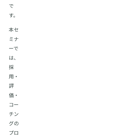
で
す。
本セ
ミナ
ーで
は、
採
用・
評
価・
コー
チン
グの
プロ