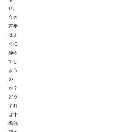
ぜ、
今の
若手
はす
ぐに
辞め
てし
まう
の
か？
どう
すれ
ば市
場価
値の