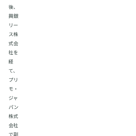
後、
興銀
リー
ス株
式会
社を
経
て、
プリ
モ・
ジャ
パン
株式
会社
で副