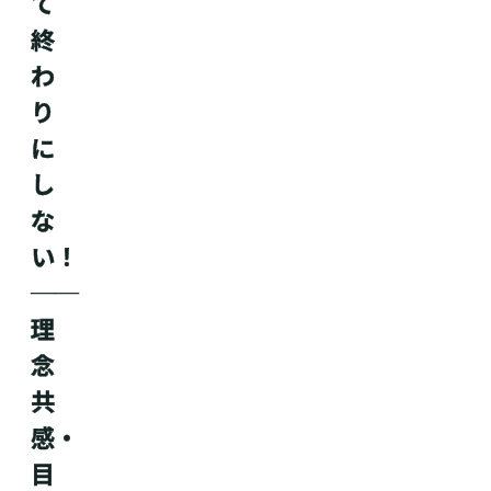
て
終
わ
り
に
し
な
い！
──
理
念
共
感・
目