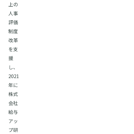
上の
人事
評価
制度
改革
を支
援
し、
2021
年に
株式
会社
給与
アッ
プ研