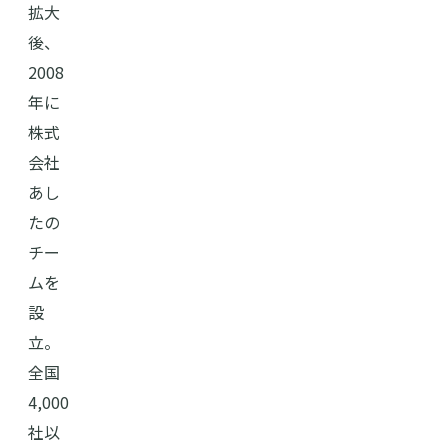
拡大
後、
2008
年に
株式
会社
あし
たの
チー
ムを
設
立。
全国
4,000
社以