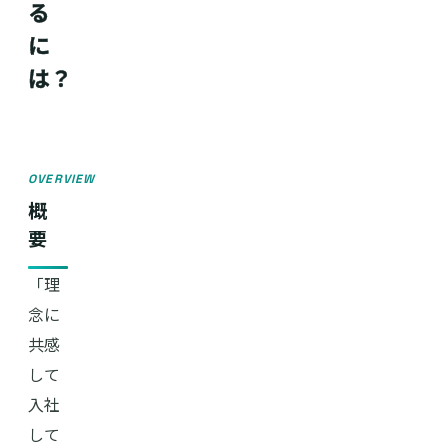
る
に
は？
OVERVIEW
概
要
「理
念に
共感
して
入社
して