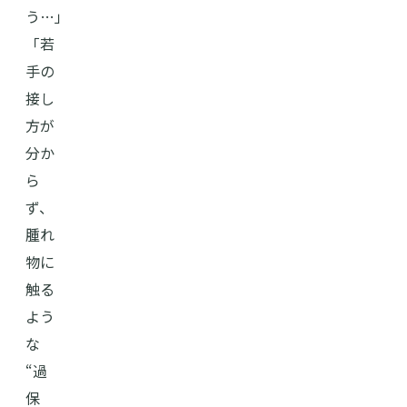
う…」
「若
手の
接し
方が
分か
ら
ず、
腫れ
物に
触る
よう
な
“過
保