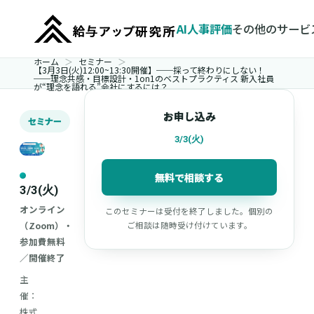
AI人事評価
その他のサービ
ホーム
セミナー
【3月3日(火)12:00~13:30開催】──採って終わりにしない！
──理念共感・目標設計・1on1のベストプラクティス 新入社員
が“理念を語れる”会社にするには？
お申し込み
セミナー
3/3(火)
無料で相談する
3/3(火)
オンライン
このセミナーは受付を終了しました。個別の
（Zoom）・
ご相談は随時受け付けています。
参加費無料
／開催終了
主
催：
株式