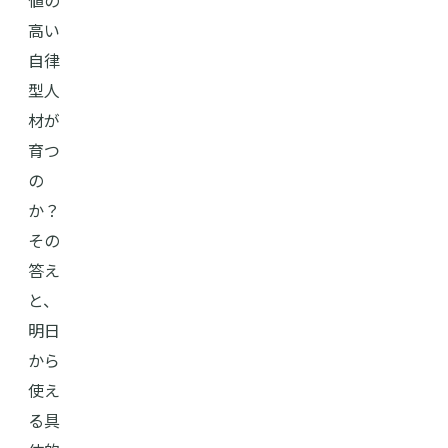
高い
自律
型人
材が
育つ
の
か？
その
答え
と、
明日
から
使え
る具