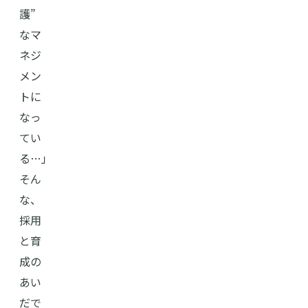
護”
なマ
ネジ
メン
トに
なっ
てい
る…」
そん
な、
採用
と育
成の
あい
だで