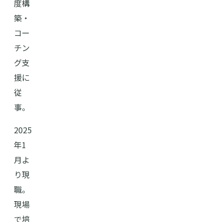
度構
築・
コー
チン
グ支
援に
従
事。
2025
年1
月よ
り現
職。
現場
で培