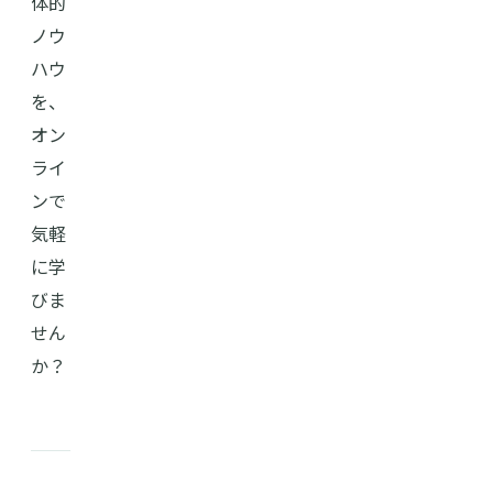
体的
ノウ
ハウ
を、
オン
ライ
ンで
気軽
に学
びま
せん
か？