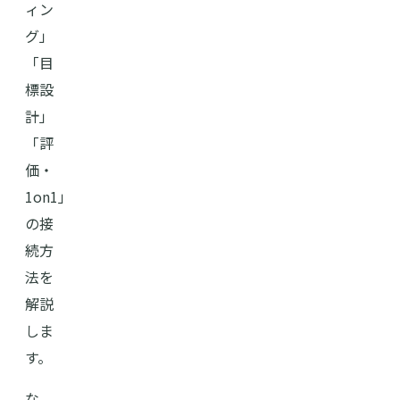
ィン
グ」
「目
標設
計」
「評
価・
1on1」
の接
続方
法を
解説
しま
す。
な