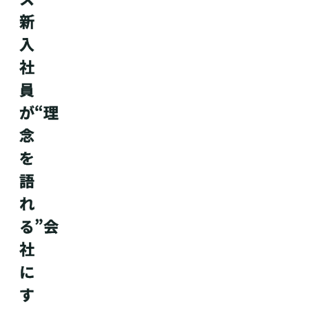
新
入
社
員
が“理
念
を
語
れ
る”会
社
に
す