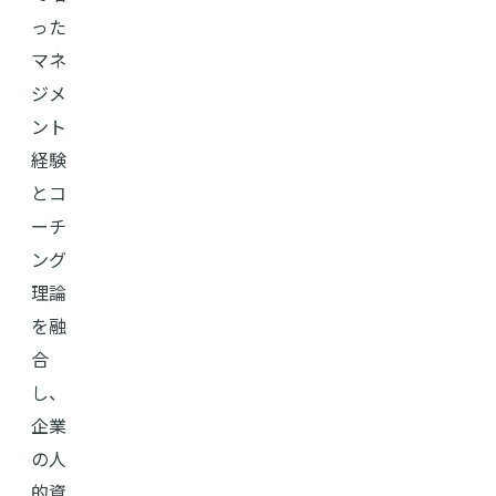
った
マネ
ジメ
ント
経験
とコ
ーチ
ング
理論
を融
合
し、
企業
の人
的資