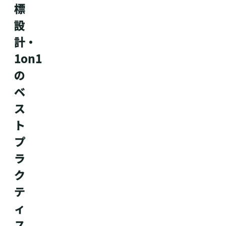
標
設
計・
1on1
の
ベ
ス
ト
プ
ラ
ク
テ
ィ
ス