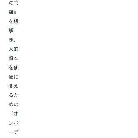
の乖
離』
を紐
解
き、
人的
資本
を価
値に
変え
るた
めの
「オ
ンボ
ーデ