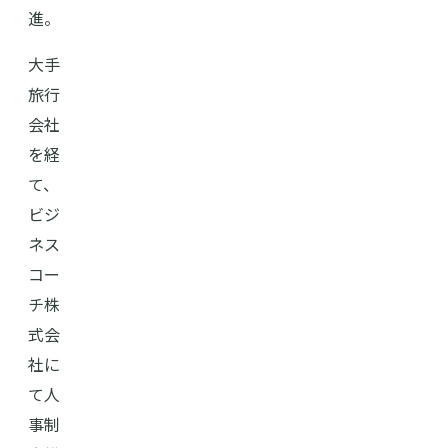
進。
大手
旅行
会社
を経
て、
ビジ
ネス
コー
チ株
式会
社に
て人
事制