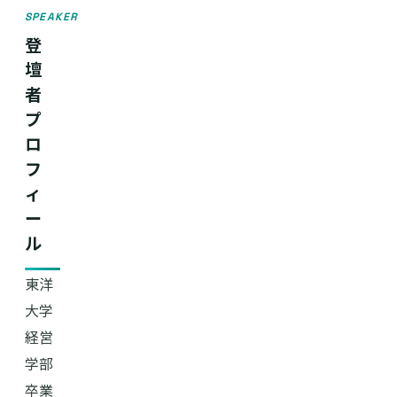
SPEAKER
登
壇
者
プ
ロ
フ
ィ
ー
ル
東洋
大学
経営
学部
卒業