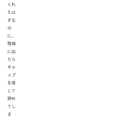
くれ
たは
ずな
の
に、
現場
に出
たら
ギャ
ップ
を感
じて
辞め
てし
ま