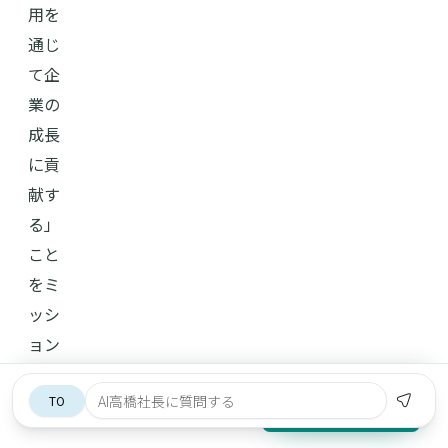
用を
通じ
て企
業の
成長
に貢
献す
る」
こと
をミ
ッシ
ョン
に、
参加費無料・オンライン開催
中小
無料で相談する
3/3(火)（開催終了）
企業