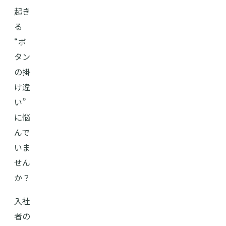
起き
る
“ボ
タン
の掛
け違
い”
に悩
んで
いま
せん
か？
入社
者の