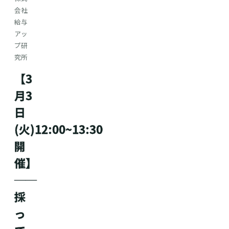
会社
給与
アッ
プ研
究所
【3
月3
日
(火)12:00~13:30
開
催】
──
採
っ