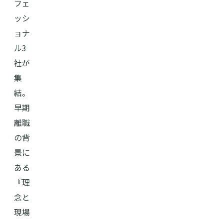
フェ
ッシ
ョナ
ル3
社が
集
結。
早期
離職
の背
景に
ある
『理
念と
現場