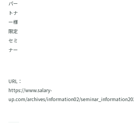
パー
トナ
ー様
限定
セミ
ナー
URL：
https://www.salary-
up.com/archives/information02/seminar_information2