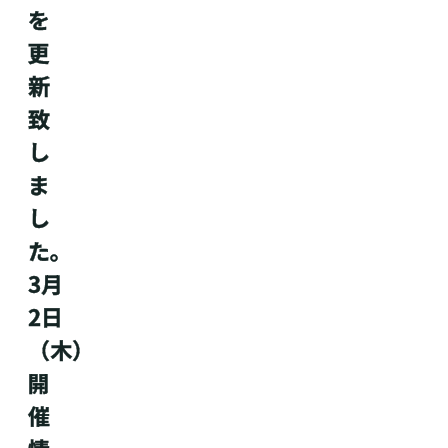
を
更
新
致
し
ま
し
た。
3月
2日
（木）
開
催