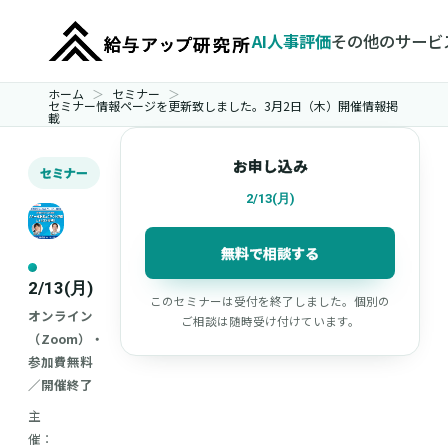
AI人事評価
その他のサービ
ホーム
セミナー
セミナー情報ページを更新致しました。3月2日（木）開催情報掲
載
お申し込み
セミナー
2/13(月)
無料で相談する
2/13(月)
このセミナーは受付を終了しました。個別の
オンライン
ご相談は随時受け付けています。
（Zoom）・
参加費無料
／開催終了
主
催：