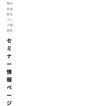
株式
会社
給与
アッ
プ研
究所
セ
ミ
ナ
ー
情
報
ペ
ー
ジ