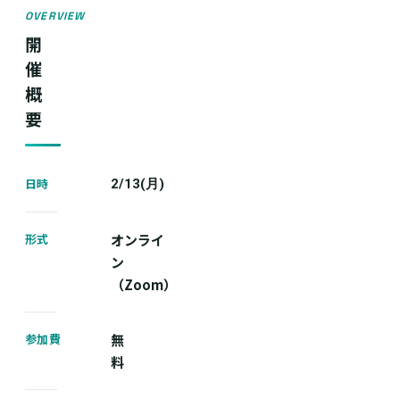
OVERVIEW
開
催
概
要
日時
2/13(月)
形式
オンライ
ン
（Zoom）
参加費
無
料