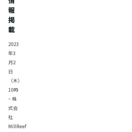
情
報
掲
載
2023
年3
月2
日
（木）
10時
~ 株
式会
社
MillReef