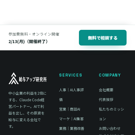
参加費無料・オンライン開催
無料で相談する
2/13(月)（開催終了）
SERVICES
COMPANY
人事｜AI人事評
会社概要
中小企業の利益を2倍に
価
代表挨拶
する、Claude Code経
営パートナー。AIで利
営業｜商談AI
私たちのミッシ
益を出し、その原資を
マーケ｜AI集客
ョン
給与に変える会社で
す。
業務｜業務改善
お問い合わせ