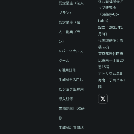
株式会社給与ア
認定講座（法人
ップ研究所
プラン）
（Salary-Up-
Labo）
認定講座（個
設立：2021年1
人・副業プラ
月8日
代表取締役：高
ン）
橋 恭介
AIパーソナルス
東京都渋谷区恵
比寿南一丁目20
クール
番15号
AI活用研修
アトリウム恵比
生成AIを活用し
寿南一丁目ビル1
階
たジョブ型雇用
導入研修
業務効率化DX研
修
生成AI活用 SNS