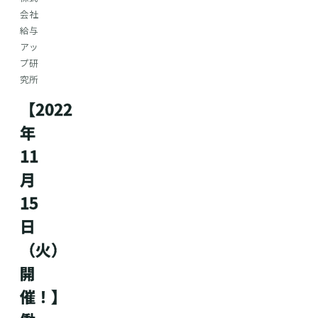
会社
給与
アッ
プ研
究所
【2022
年
11
月
15
日
（火）
開
催！】