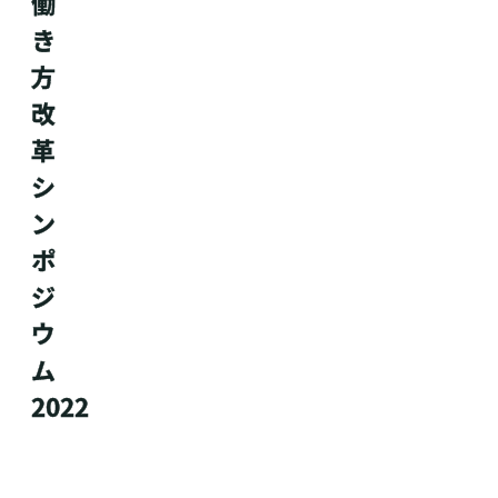
働
き
方
改
革
シ
ン
ポ
ジ
ウ
ム
2022