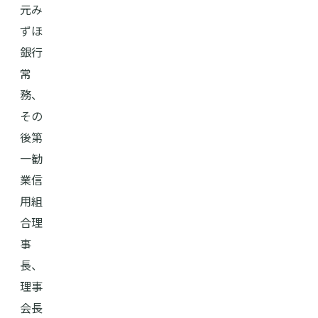
元み
ずほ
銀行
常
務、
その
後第
一勧
業信
用組
合理
事
長、
理事
会長