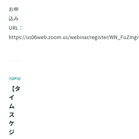
お申
込み
URL：
https://us06web.zoom.us/webinar/register/WN_FuZmg
TOPIC
【タ
イ
ム
ス
ケ
ジ