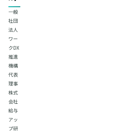
⼀般
社団
法⼈
ワー
クDX
推進
機構
代表
理事
株式
会社
給与
アッ
プ研