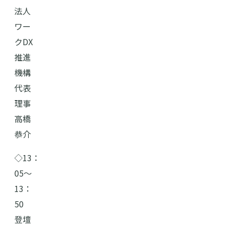
法人
ワー
クDX
推進
機構
代表
理事
高橋
恭介
◇13：
05〜
13：
50
登壇