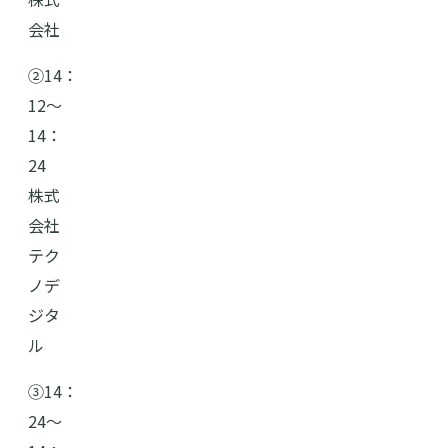
会社
➁14：
12〜
14：
24
株式
会社
テク
ノデ
ジタ
ル
➂14：
24〜