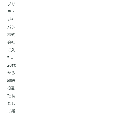
プリ
モ・
ジャ
パン
株式
会社
に⼊
社。
20代
から
取締
役副
社⻑
とし
て経