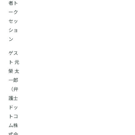
者ト
ーク
セッ
ショ
ン
ゲス
ト 元
榮 太
一郎
（弁
護士
ドッ
トコ
ム株
式会