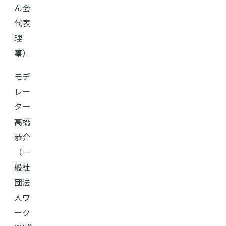
ん会
代表
理
事）
モデ
レー
ター
高橋
恭介
（⼀
般社
団法
⼈ワ
ーク