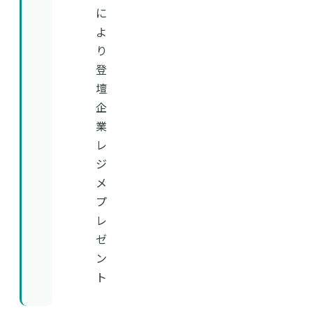
に
よ
り
登
壇
企
業
レ
ジ
メ
プ
レ
ゼ
ン
ト