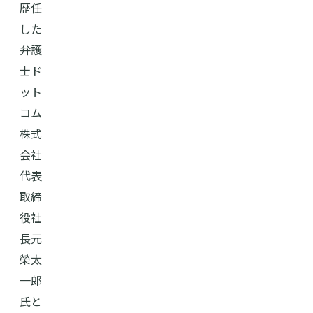
歴任
した
弁護
士ド
ット
コム
株式
会社
代表
取締
役社
長元
榮太
一郎
氏と