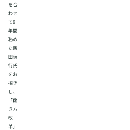
を合
わせ
て8
年間
務め
た新
田信
行氏
をお
招き
し、
「働
き方
改
革」