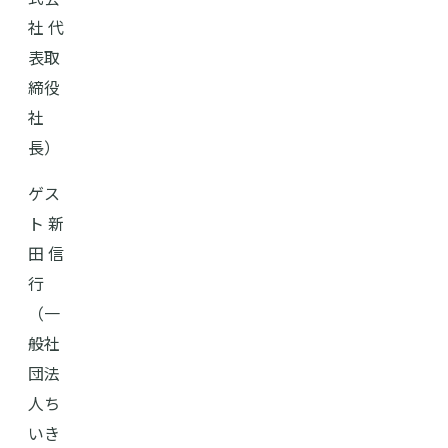
社 代
表取
締役
社
長）
ゲス
ト 新
田 信
行
（一
般社
団法
人ち
いき