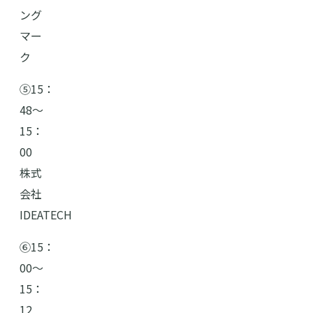
ング
マー
ク
➄15：
48〜
15：
00
株式
会社
IDEATECH
⑥15：
00〜
15：
12