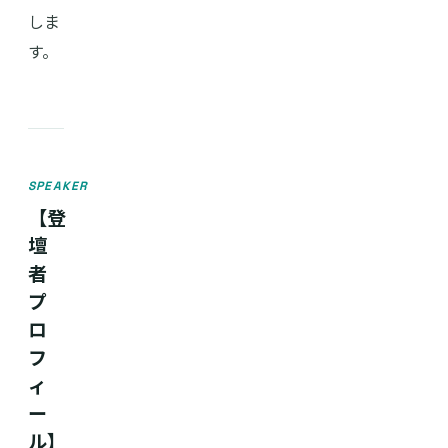
しま
す。
SPEAKER
【登
壇
者
プ
ロ
フ
ィ
ー
ル】