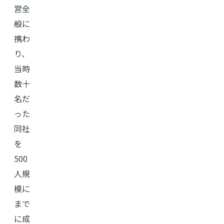
営全
般に
携わ
り、
当時
数⼗
名だ
った
同社
を
500
⼈規
模に
まで
に成