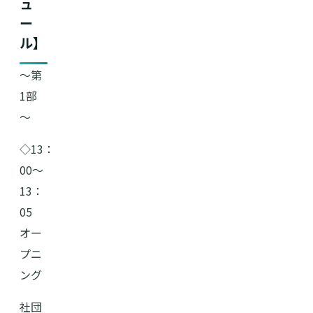
ュ
ー
ル】
～第
1部
～
◇13：
00〜
13：
05
オー
プニ
ング
社団