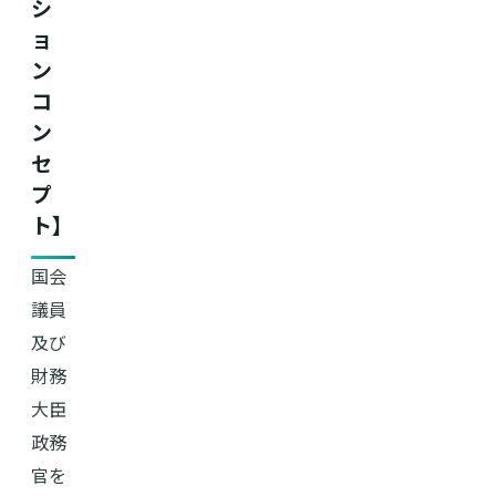
シ
ョ
ン
コ
ン
セ
プ
ト】
国会
議員
及び
財務
大臣
政務
官を