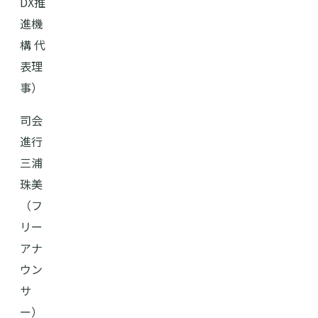
DX推
進機
構 代
表理
事）
司会
進行
三浦
珠美
（フ
リー
アナ
ウン
サ
ー）