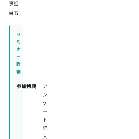
事担
当者
セ
ミ
ナ
ー
詳
細
参加特典
ア
ン
ケ
ー
ト
記
入