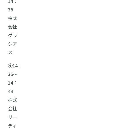
14：
36
株式
会社
グラ
シア
ス
➃14：
36〜
14：
48
株式
会社
リー
ディ