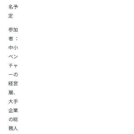
名予
定
参加
者 ：
中小
ベン
チャ
ーの
経営
層、
大手
企業
の総
務人