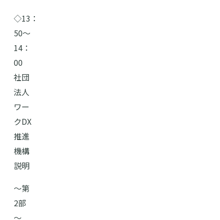
◇13：
50～
14：
00
社団
法人
ワー
クDX
推進
機構
説明
～第
2部
～