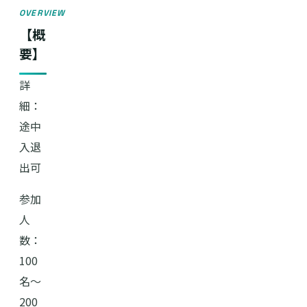
OVERVIEW
【概
要】
詳
細：
途中
入退
出可
参加
人
数：
100
名～
200