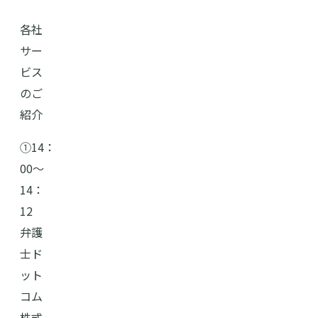
各社
サー
ビス
のご
紹介
➀14：
00〜
14：
12
弁護
士ド
ット
コム
株式