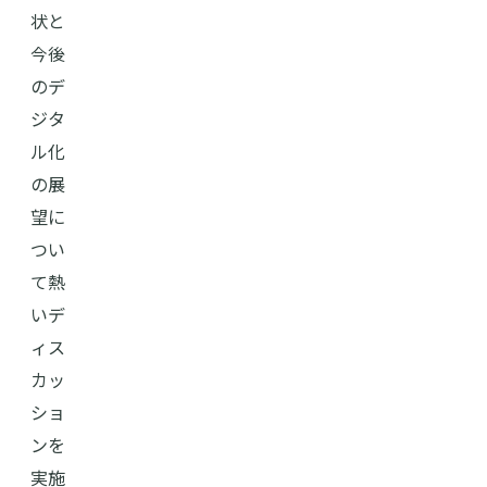
状と
今後
のデ
ジタ
ル化
の展
望に
つい
て熱
いデ
ィス
カッ
ショ
ンを
実施