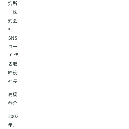
究所
／株
式会
社
SNS
コー
チ 代
表取
締役
社長
高橋
恭介
2002
年、