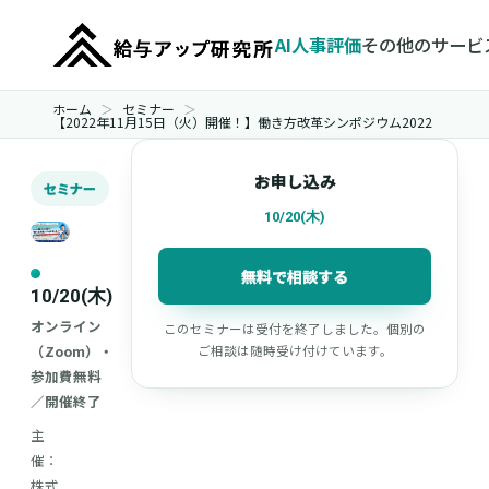
AI人事評価
その他のサービ
ホーム
セミナー
【2022年11月15日（火）開催！】働き方改革シンポジウム2022
お申し込み
セミナー
10/20(木)
無料で相談する
10/20(木)
オンライン
このセミナーは受付を終了しました。個別の
（Zoom）・
ご相談は随時受け付けています。
参加費無料
／開催終了
主
催：
株式