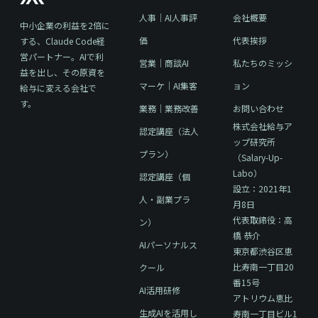
人事｜AI人事評
会社概要
中小企業の利益を2倍に
価
代表挨拶
する、Claude Code経
営パートナー。AIで利
営業｜商談AI
私たちのミッシ
益を出し、その原資を
マーケ｜AI集客
ョン
給与に変える会社で
す。
業務｜業務改善
お問い合わせ
株式会社給与ア
認定講座（法人
ップ研究所
プラン）
（Salary-Up-
Labo）
認定講座（個
設立：2021年1
人・副業プラ
月8日
代表取締役：高
ン）
橋 恭介
AIパーソナルス
東京都渋谷区恵
比寿南一丁目20
クール
番15号
AI活用研修
アトリウム恵比
生成AIを活用し
寿南一丁目ビル1